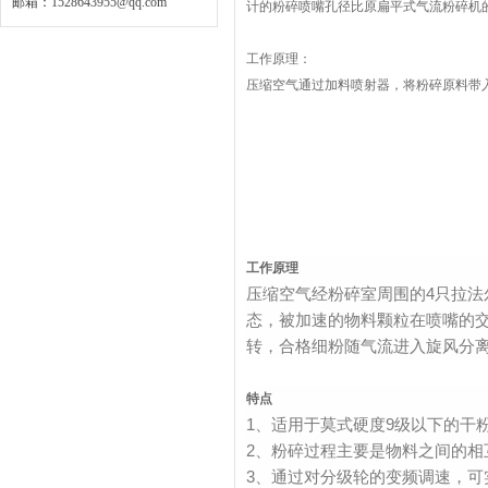
邮箱：
1528643955@qq.com
计的粉碎喷嘴孔径比原扁平式气流粉碎机
工作原理：
压缩空气通过加料喷射器，将粉碎原料带
工作原理
压缩空气经粉碎室周围的4只拉
态，被加速的物料颗粒在喷嘴的
转，合格细粉随气流进入旋风分
特点
1、适用于莫式硬度9级以下的干粉
2、粉碎过程主要是物料之间的
3、通过对分级轮的变频调速，