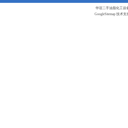
华谊二手油脂化工设备
GoogleSitemap
技术支