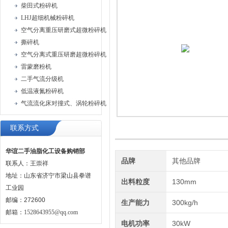
柴田式粉碎机
LHJ超细机械粉碎机
空气分离重压研磨式超微粉碎机
撕碎机
空气分离式重压研磨超微粉碎机
雷蒙磨粉机
二手气流分级机
低温液氮粉碎机
气流流化床对撞式、涡轮粉碎机
联系方式
华谊二手油脂化工设备购销部
品牌
其他品牌
联系人：王崇祥
地址：山东省济宁市梁山县拳谱
出料粒度
130mm
工业园
邮编：272600
生产能力
300kg/h
邮箱：
1528643955@qq.com
电机功率
30kW