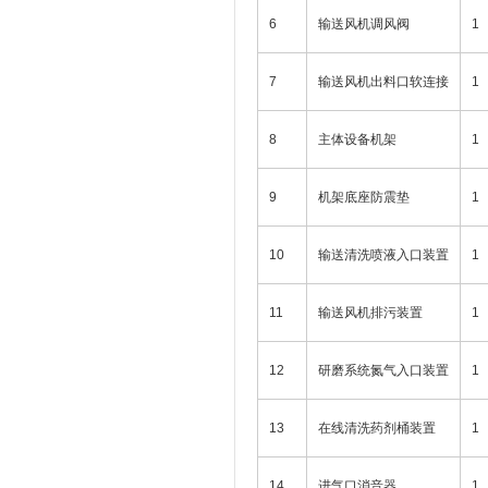
6
输送风机调风阀
1
7
输送风机出料口软连接
1
8
主体设备机架
1
9
机架底座防震垫
1
10
输送清洗喷液入口装置
1
11
输送风机排污装置
1
12
研磨系统氮气入口装置
1
13
在线清洗药剂桶装置
1
14
进气口消音器
1