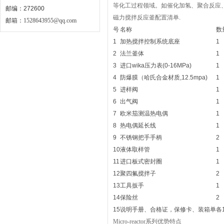
等化工过程领域。如催化加氢、聚合反应
邮编：272600
磁力搅拌反应釜配置清单.
邮箱：
1528643955@qq.com
号
名称
数
1
加热搅拌控制系统底座
1
2
法兰釜体
1
3
进口wika压力表(0-16MPa)
1
4
防爆膜（哈氏合金材质,12.5mpa)
1
5
进样阀
1
6
出气阀
1
7
欧米茄测温热电偶
1
8
热电偶延长线
1
9
不锈钢把手手柄
2
10
液体取样管
1
11
进口板式密封圈
1
12
聚四氟搅拌子
2
13
工具扳手
1
14
保险丝
2
15
说明手册、合格证，保修卡、装箱单
各
Micro-reactor系列优势特点