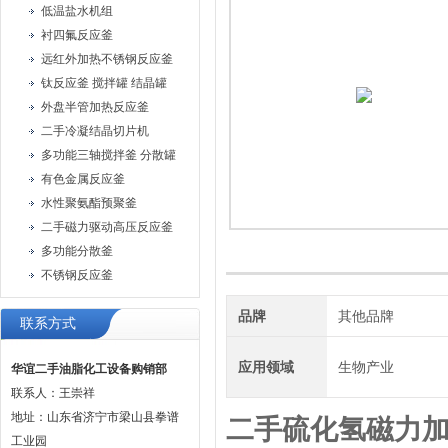
低温盐水机组
衬四氟反应釜
远红外加热不锈钢反应釜
钛反应釜 搅拌罐 结晶罐
外盘半管加热反应釜
二手冷凝结晶切片机
多功能三轴搅拌釜 分散罐
有色金属反应釜
水性聚氨酯预聚釜
二手磁力驱动高压反应釜
多功能分散釜
不锈钢反应釜
品牌
其他品牌
联系方式
应用领域
生物产业
华谊二手油脂化工设备购销部
联系人：王崇祥
地址：山东省济宁市梁山县拳谱
二手硫化氢磁力
工业园