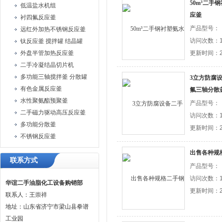
50m³二手
低温盐水机组
应釜
衬四氟反应釜
产品型号：
远红外加热不锈钢反应釜
访问次数：1
钛反应釜 搅拌罐 结晶罐
外盘半管加热反应釜
更新时间：20
二手冷凝结晶切片机
多功能三轴搅拌釜 分散罐
3立方防腐
有色金属反应釜
氟三轴分散
水性聚氨酯预聚釜
产品型号：
二手磁力驱动高压反应釜
访问次数：1
多功能分散釜
更新时间：20
不锈钢反应釜
出售各种规
联系方式
产品型号：
访问次数：1
华谊二手油脂化工设备购销部
更新时间：20
联系人：王崇祥
地址：山东省济宁市梁山县拳谱
工业园