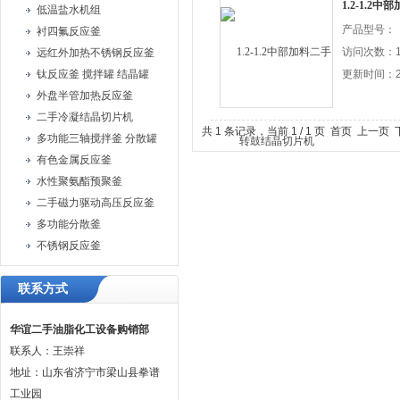
1.2-1.
低温盐水机组
产品型号：
衬四氟反应釜
访问次数：1
远红外加热不锈钢反应釜
钛反应釜 搅拌罐 结晶罐
更新时间：20
外盘半管加热反应釜
二手冷凝结晶切片机
共 1 条记录，当前 1 / 1 页 首页 上一
多功能三轴搅拌釜 分散罐
有色金属反应釜
水性聚氨酯预聚釜
二手磁力驱动高压反应釜
多功能分散釜
不锈钢反应釜
联系方式
华谊二手油脂化工设备购销部
联系人：王崇祥
地址：山东省济宁市梁山县拳谱
工业园