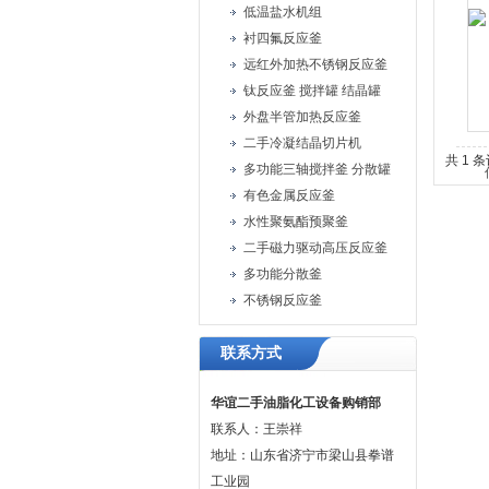
低温盐水机组
衬四氟反应釜
远红外加热不锈钢反应釜
钛反应釜 搅拌罐 结晶罐
外盘半管加热反应釜
二手冷凝结晶切片机
共 1 
多功能三轴搅拌釜 分散罐
有色金属反应釜
水性聚氨酯预聚釜
二手磁力驱动高压反应釜
多功能分散釜
不锈钢反应釜
联系方式
华谊二手油脂化工设备购销部
联系人：王崇祥
地址：山东省济宁市梁山县拳谱
工业园