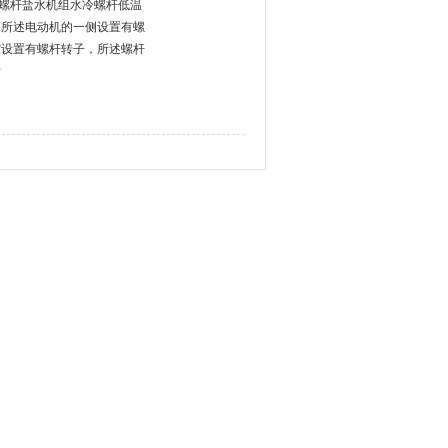
手低温螺杆盐水机组水冷螺杆低温
，所述电动机的一侧设置有螺
腔设置有螺杆转子，所述螺杆
齿