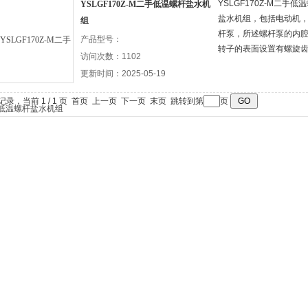
YSLGF170Z-M二
YSLGF170Z-M二手低温螺杆盐水机
盐水机组，包括电动机
组
杆泵，所述螺杆泵的内
产品型号：
转子的表面设置有螺旋
访问次数：1102
更新时间：2025-05-19
条记录，当前 1 / 1 页 首页 上一页 下一页 末页 跳转到第
页