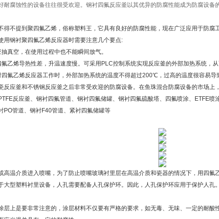
好耐腐蚀性的设备往往很受欢迎。钢衬四氟反应釜以其优异的防腐性能成为防腐设备
不得不提到聚四氟乙烯，俗称塑料王，它具有良好的防腐性能，现在广泛应用于防腐
使用钢衬聚四氟乙烯反应器时需要注意几个要点:
应抽真空，在使用过程中也不能瞬间放气。
四氟乙烯导热性差，升温速度慢。可采用PLC控制系统实现反应釜的外部加热系统，
衬四氟乙烯反应器工作时，外部加热系统的温度不得超过200℃，过高的温度很容易导
瓷反应釜和不锈钢反应釜之后非常受欢迎的防腐设备。在鱼珠混合防腐设备的市场上
PTFE反应釜、钢衬四氟管道、钢衬四氟储罐、钢衬四氟硫酸塔、四氟喷涂、ETFE喷
衬PO管道、钢衬F40管道、紧衬四氟储罐等
或高温介质进入喷嘴，为了防止喷嘴玻璃衬里层在高温介质和瓷器的情况下，用四氟
于大型塑料衬里设备，人孔需要配备人孔保护环。因此，人孔保护环应用于保护人孔
涂层上是要非常注意的，涂层材料不仅要有严格的要求，如无毒、无味、一定的耐酸