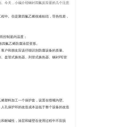
的。今天，小编介绍钢衬四氟反应釜的几个注意
工程中。但是聚四氟乙烯很难粘结，导热性差，
从而控制釜内温度；
致四氟乙烯防腐涂层变形。
，客户和朋友应该仔细识别防腐设备的质量。
涂、盘管式换热器、列管式换热器、钢衬PE管
乙烯塑料加工一个保护套，设置在喷嘴内壁。
。人孔保护环的改造成本远低于整个设备的改造
性和耐碱性，涂层和罐壁在使用过程中不应脱