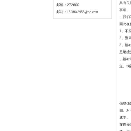
具有良
邮编：272600
事项。
邮箱：
1528643955@qq.com
，我们
因此在
1、不
2、聚
3、钢
是继搪
、钢衬
道、钢
强腐蚀
四、对
成本。
在选择