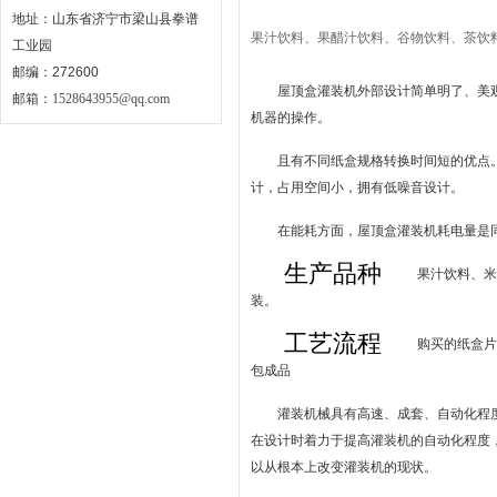
地址：山东省济宁市梁山县拳谱
果汁饮料、果醋汁饮料、谷物饮料、茶饮
工业园
邮编：272600
屋顶盒灌装机外部设计简单明了、美
邮箱：
1528643955@qq.com
机器的操作。
且有不同纸盒规格转换时间短的优点
计，占用空间小，拥有低噪音设计。
在能耗方面，屋顶盒灌装机耗电量是
生产品种
果汁饮料、米
装。
工艺流程
购买的纸盒片
包成品
灌装机械具有高速、成套、自动化程
在设计时着力于提高灌装机的自动化程度
以从根本上改变灌装机的现状。