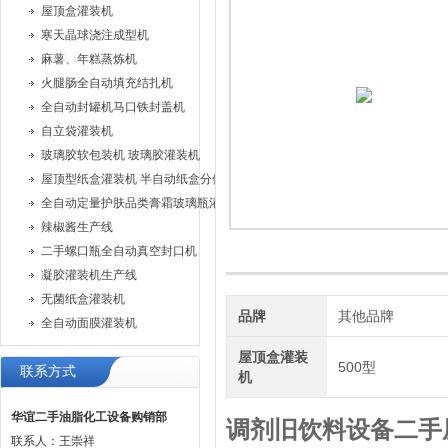
屋顶盒灌装机
寒天晶球浇注成型机
麻薯、年糕蒸炼机
火腿肠全自动填充结扎机
全自动封罐机马口铁封盖机
自立袋灌装机
玻璃胶软包装机 玻璃胶灌装机
屋顶型纸盒灌装机 半自动纸盒分体灌装机
全自动定量护肤品类膏霜玻璃瓶灌装旋盖机
辣椒酱生产线
二手螺口瓶全自动真空封口机
凝胶灌装机生产线
无菌纸盒灌装机
品牌
其他品牌
全自动面膜灌装机
屋顶盒灌装
500型
联系方式
机
华谊二手油脂化工设备购销部
调剂旧饮料设备二手
联系人：王崇祥