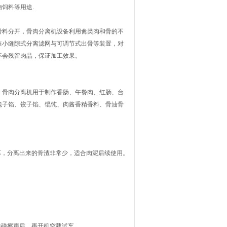
饲料等用途.
骨料分开，骨肉分离机设备利用禽类肉和骨的不
狭小缝隙式分离滤网与可调节式出骨等装置，对
不会残留肉品，保证加工效果。
。骨肉分离机用于制作香肠、午餐肉、红肠、台
包子馅、饺子馅、馄饨、肉酱香精香料、骨油骨
坏，分离出来的骨渣非常少，适合肉泥后续使用。
除碰擦声后，再开机空载试车。