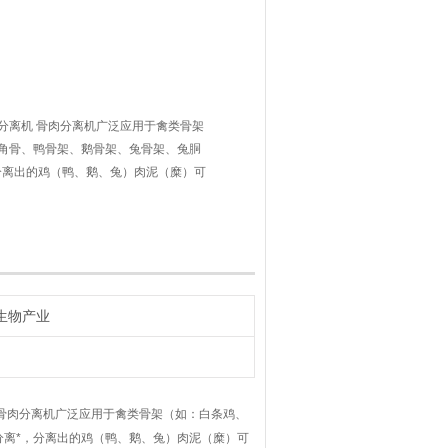
分离机 骨肉分离机广泛应用于禽类骨架
角骨、鸭骨架、鹅骨架、兔骨架、兔胴
分离出的鸡（鸭、鹅、兔）肉泥（糜）可
制品，骨渣可提取软骨素、煲汤底料、制
生物产业
骨肉分离机广泛应用于禽类骨架（如：白条鸡、
离*，分离出的鸡（鸭、鹅、兔）肉泥（糜）可