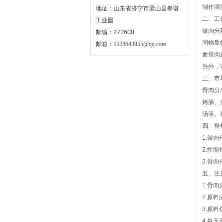
制作灌
地址：山东省济宁市梁山县拳谱
二、工
工业园
骨肉分
邮编：272600
同物质
邮箱：
1528643955@qq.com
禽骨肉
另外，
三、市
骨肉分
烤肠、
汤等。
四、整
1.骨
2.性
3.骨
五、注
1.骨
2.原
3.原
4.每