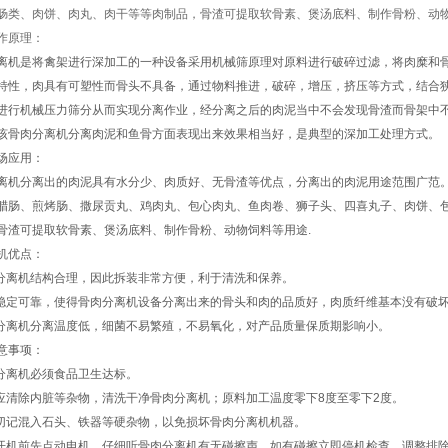
肠类、肉饼、肉丸、肉干等等肉制品，骨渣可提取软骨素、煲汤底料、制作骨粉、动物
作原理：
离机是将禽架进行深加工的一种设备采用机械筛原理对原料进行破碎过滤，将肉糜和
特性，肉具有可塑性而骨头不具备，通过物料推进，破碎，增压，挤压等方式，结合
进行机械压力筛分从而实现分离作业，经分离之后的肉泥当中不会发现骨渣而骨架中
该骨肉分离机分离肉泥和鱼骨方面表现出来效果相当好，是典型的深加工处理方式。
场应用：
离机分离出的肉泥具有水分少、肉质好、无骨渣等优点，分离出的肉泥用途范围广范
腊肠、煎烤肠、撒尿贡丸、鸡肉丸、包心肉丸、鱼肉卷、狮子头、四喜丸子、肉饼、
骨渣可提取软骨素、煲汤底料、制作骨粉、动物饲料等用途.
机优点：
肉分离机结构合理，因此拆装非常方便，利于清洗和保养。
能稳定可靠，使得骨肉分离机设备分离出来的骨头和肉的品质好，肉质纤维基本没有破
肉分离机分离温度低，细菌不易繁殖，不易氧化，对产品质量保质期影响小。
意事项：
肉分离机必须食品卫生达标。
料应清除内脏等杂物，清洗干净骨肉分离机；原料加工温度零下8度至零下2度。
料切记混入石头、铁器等硬杂物，以免损坏骨肉分离机机器。
天开机前先点动电机，仔细听骨肉分离机有无碰擦声，如有碰擦立即停机检查、调整排