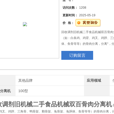
型 号：
访问次数：
1208
更新时间：
2025-05-19
价 格：
回收调剂旧机械二手食品机械双百骨肉
（如：白条鸡、鸡背、鸡叉、鸡脖、三
体、鱼骨等等）的骨肉分离，分离*，
制作灌肠类、肉饼、肉丸、肉干等等肉
机
订购留言
作骨粉、动物饲料等用途.
二、工作原理：
牌
其他品牌
应用领域
肉分离机
100型
收调剂旧机械二手食品机械双百骨肉分离机
鸡叉、鸡脖、三角骨、鸭骨架、鹅骨架、兔骨架、兔胴体、鱼骨等等）的骨肉分离，分