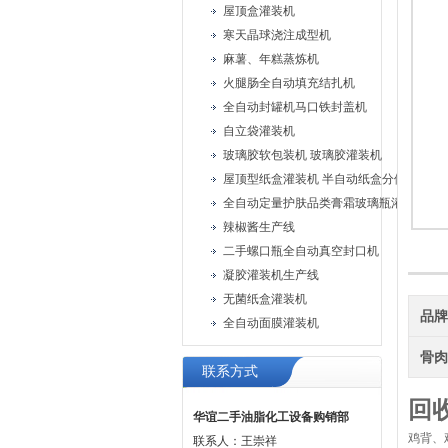
屋顶盒灌装机
寒天晶球浇注成型机
麻薯、年糕蒸炼机
火腿肠全自动填充结扎机
全自动封罐机马口铁封盖机
自立袋灌装机
玻璃胶软包装机 玻璃胶灌装机
屋顶型纸盒灌装机 半自动纸盒分体灌装机
全自动定量护肤品类膏霜玻璃瓶灌装旋盖
辣椒酱生产线
二手螺口瓶全自动真空封口机
凝胶灌装机生产线
无菌纸盒灌装机
品
全自动面膜灌装机
骨
联系方式
回
华谊二手油脂化工设备购销部
鸡背、
联系人：王崇祥