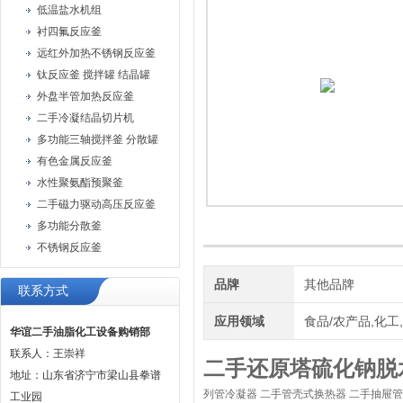
低温盐水机组
衬四氟反应釜
远红外加热不锈钢反应釜
钛反应釜 搅拌罐 结晶罐
外盘半管加热反应釜
二手冷凝结晶切片机
多功能三轴搅拌釜 分散罐
有色金属反应釜
水性聚氨酯预聚釜
二手磁力驱动高压反应釜
多功能分散釜
不锈钢反应釜
品牌
其他品牌
联系方式
应用领域
食品/农产品,化工
华谊二手油脂化工设备购销部
联系人：王崇祥
二手还原塔硫化钠脱
地址：山东省济宁市梁山县拳谱
列管冷凝器 二手管壳式换热器 二手抽屉
工业园