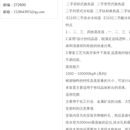
二手容积式换热器 二手管壳式换热器
邮编：272600
二手列管式冷却器 二手钛材换热器 二手
邮箱：
1528643955@qq.com
E1105二手排水冷却器 E1102二手酯冷
特点
1.-、二、三、四效蒸发器，一、二、三
2.采用*设计的结晶器，能满足连续进料
体和清液得到有效的快速分离。
3.整套工艺为真空条件下蒸发,温度相对
不易结垢。
蒸发能力
1000 ~ 100000kg/h (系列)
根据物料的特性及蒸发量的大小，可设计
本装置主要适用于有结晶体析出的溶液。
适用范围
主要用于化工行业、金属矿业的冶炼、大
安装时的注意事项
安装内容为先安装升降螺杆孔，然后直接
排水管为300mm垂直板的定位,排水孔和
再排水管内还需要加入穿排水电热丝，而且