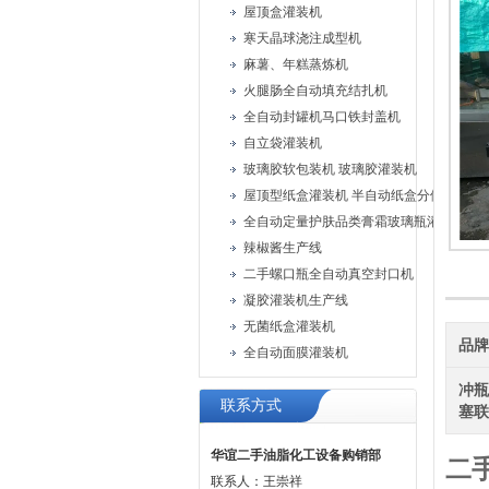
屋顶盒灌装机
寒天晶球浇注成型机
麻薯、年糕蒸炼机
火腿肠全自动填充结扎机
全自动封罐机马口铁封盖机
自立袋灌装机
玻璃胶软包装机 玻璃胶灌装机
屋顶型纸盒灌装机 半自动纸盒分体灌装机
全自动定量护肤品类膏霜玻璃瓶灌装旋盖
辣椒酱生产线
二手螺口瓶全自动真空封口机
凝胶灌装机生产线
无菌纸盒灌装机
品
全自动面膜灌装机
冲
联系方式
塞
华谊二手油脂化工设备购销部
二
联系人：王崇祥