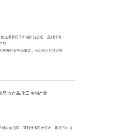
前输送带将瓶子不断向前运送，直到计满
下部
制阀开启而开始灌装，当流量达到预置数
关闭后，瓶子在后输送带的驱动下前移，
食品/农产品,化工,生物产业
不断向前运送，直到计满瓶数停止，推瓶气缸将