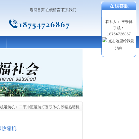
返回首页
在线留言
联系我们
联系人： 王崇祥
手机：
18754726867
机灌装机
> 二手冲瓶灌装打塞联体机 胶帽热缩机
帽热缩机