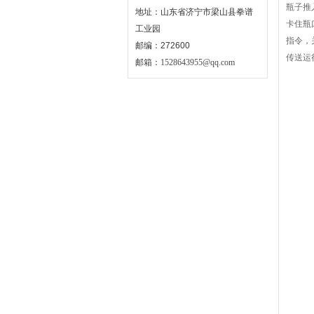
瓶子推
地址：山东省济宁市梁山县拳谱
卡住瓶
工业园
指令，
邮编：272600
传送运
邮箱：
1528643955@qq.com