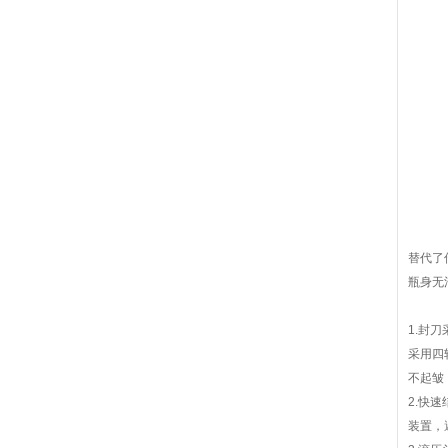
替代了
瓶身无
1.封
采用四
不起皱
2.快
装置，