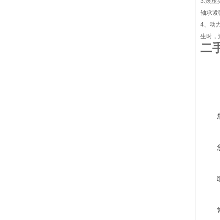
3.滚
轴承紧
4、动
生时，
二