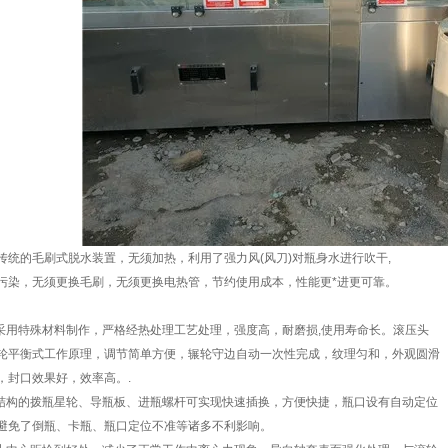
传统的毛刷式脱水装置，无须加热，利用了强力风(风刀)对瓶身水进行吹干,
污染，无须更换毛刷，无须更换电热管，节约使用成本，性能更*进更可靠。
刀采用特殊材料制作，严格经热处理工艺处理，强度高，耐磨损,使用寿命长。滚压头
轮平衡式工作原理，调节简单方便，辗轮守边自动一次性完成，纹理匀和，外观圆滑
，封口效果好，效率高。.
速结构的拨瓶星轮、导瓶板、进瓶螺杆可实现快速插换，方便快捷，瓶口设有自动定位
避免了倒瓶、卡瓶、瓶口定位不准等诸多不利影响。