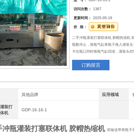
型 号：
GDP-16-16-1
访问次数：
1367
更新时间：
2025-05-19
价 格：
二手冲瓶灌装打塞联体机 胶帽热缩机 
瓶数停止，推瓶气缸将瓶子推入灌装头
卡住瓶口同时推瓶气缸回缩，灌装头控
时则发出
机
订购留言
指令，关闭相应的灌装头，全部灌装头
延时时前
传送运行，进入下一个灌装循环。
牌
其他品牌
应用领域
瓶灌装打
GDP-16-16-1
联体机
手冲瓶灌装打塞联体机 胶帽热缩机
前输送带将瓶子