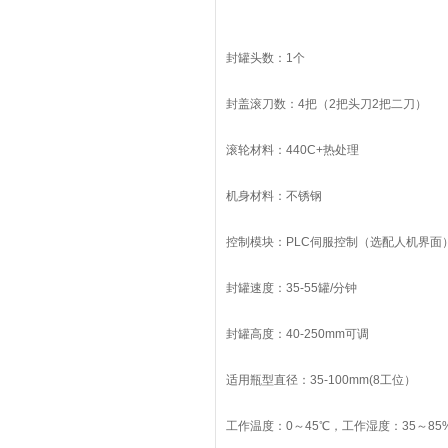
封罐头数：1个
封盖滚刀数：4把（2把头刀2把二刀）
滚轮材料：440C+热处理
机身材料：不锈钢
控制模块：PLC伺服控制（选配人机界面
封罐速度：35-55罐/分钟
封罐高度：40-250mm可调
适用瓶型直径：35-100mm(8工位）
工作温度：0～45℃，工作湿度：35～85