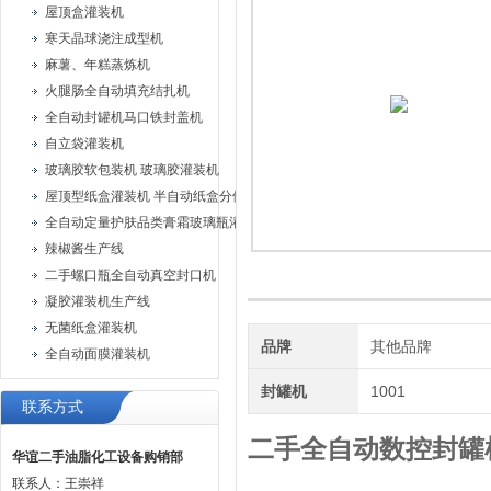
屋顶盒灌装机
寒天晶球浇注成型机
麻薯、年糕蒸炼机
火腿肠全自动填充结扎机
全自动封罐机马口铁封盖机
自立袋灌装机
玻璃胶软包装机 玻璃胶灌装机
屋顶型纸盒灌装机 半自动纸盒分体灌装机
全自动定量护肤品类膏霜玻璃瓶灌装旋盖机
辣椒酱生产线
二手螺口瓶全自动真空封口机
凝胶灌装机生产线
无菌纸盒灌装机
品牌
其他品牌
全自动面膜灌装机
封罐机
1001
联系方式
二手全自动数控封罐
华谊二手油脂化工设备购销部
联系人：王崇祥