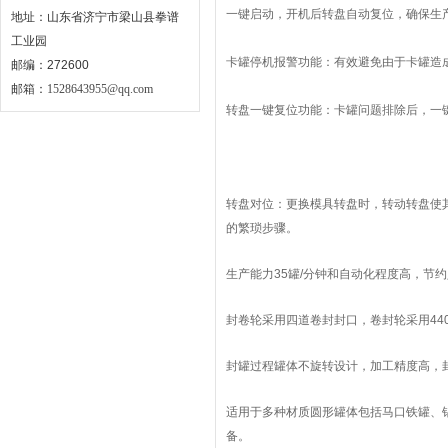
一键启动，开机后转盘自动复位，确保生
地址：山东省济宁市梁山县拳谱
工业园
卡罐停机报警功能：有效避免由于卡罐造
邮编：272600
邮箱：
1528643955@qq.com
转盘一键复位功能：卡罐问题排除后，一
转盘对位：更换模具转盘时，转动转盘使
的繁琐步骤。
生产能力35罐/分钟和自动化程度高，节
封卷轮采用四道卷封封口，卷封轮采用44
封罐过程罐体不旋转设计，加工精度高，
适用于多种材质圆形罐体包括马口铁罐、
备。