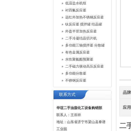
低温盐水机组
衬四氟反应釜
远红外加热不锈钢反应釜
钛反应釜 搅拌罐 结晶罐
外盘半管加热反应釜
二手冷凝结晶切片机
多功能三轴搅拌釜 分散罐
有色金属反应釜
水性聚氨酯预聚釜
二手磁力驱动高压反应釜
多功能分散釜
不锈钢反应釜
品
联系方式
应
华谊二手油脂化工设备购销部
联系人：王崇祥
地址：山东省济宁市梁山县拳谱
二
工业园