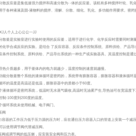
分散反应釜是集低速强力搅拌和高速分散为- -体的反应釜。该机有多种搅拌叶轮、乳
用于各种液液及固-液物料的搅拌、溶解、分散、细化、乳化、多功能作用要求。密闭
。
力XJ人个人上心公公一JJ
分散釜是实验室进行实验时使用的反应釜，适用于进行化学、化学反应时需要同时测量
的化学合成反应的实验。是结合 了反应容器、反应条件控制系统、原料供给、产品导
应条件控制系统、原料供给、产品导出系统的一种生产或实验器具。其温度控制是通过
导热介质越多，用于釜体内的电力就越少，温度控制的速度就越慢。
功能分散釜整个系统的液体循环是密闭的，系统带有膨胀容器，膨胀容器和液体循环
循环的温度是高温还是低温，膨胀容器中的质都小于60度。
个液体循环是密闭系统，低温时无水蒸气吸收,高温时无油雾产生,导热油可在宽温度下
制-100度到200度的温度。
个循环系统未使用机械、电子阀门。
减压阀
压力容器的工作压力低于压力源的压力时，应在通往压力容器入口的管道上安装一个减
可以使用调节阀代替减压阀。
减压阀或调节阀的低压侧，应安装安全阀和压力表。