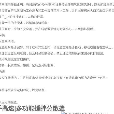
压阀不能用作截止阀。当减压阀的气体(蒸汽)设备停止使用气体(蒸汽)时，应关闭减压
压阀需要在产品限制的工作压力和工作温度范围内工作，并且减压阀的入口和出口之间
查阀门_上的连接螺钉，以均匀拧紧。
理可能产生的冷凝水，以消除水锤现象。
节减压阀时，应卸下安全盖，并在转动调节螺钉时要小心，以免损坏隔膜。
全阀
持安全阀清洁。
常检查铅封是否完好。对于杠杆式安全阀，请检查重锤是否松动，移动或附着在重物上
旦高速反应釜发现泄漏，应及时修理或替换。禁止通过增加负荷来减少阀[门泄漏。
携式排气测试应定期进行。
期检验，包括清洗、研磨、试验及校验调整。
力表
力表应保持清洁，并且刻度盘或很难辨认的刻度盘上有碎玻璃的压力表应停止使用。
力表的连接管应定期冲洗，以免堵塞。
力表应定期检查。
手高速|多功能搅拌分散釜