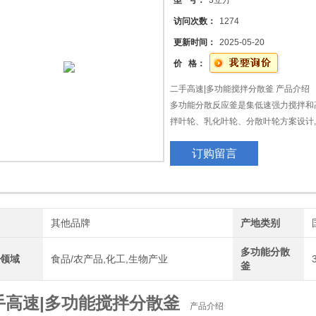
型 号：
3立方
访问次数：
1274
更新时间：
2025-05-20
价 格：
二手高速|多功能搅拌分散釜 产品介绍
多功能分散反应釜是集低速强力搅拌和高
拌叶轮、乳化叶轮、分散叶轮方案设计
用。适用于各种液液及固-液物料的搅
订购留言
用要求。密闭操作、无污染、无物料损
度物料。
牌
其他品牌
产地类别
多功能分散
用领域
食品/农产品,化工,生物产业
釜
手高速|多功能搅拌分散釜
产品介绍