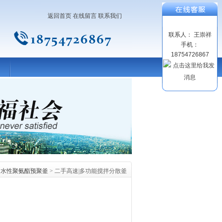
返回首页
在线留言
联系我们
联系人： 王崇祥
手机：
18754726867
>
水性聚氨酯预聚釜
> 二手高速|多功能搅拌分散釜