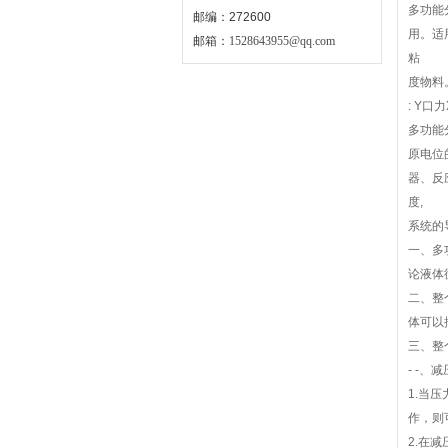
多功能
邮编：272600
用。适
邮箱：
1528643955@qq.com
粘
度物料
: Y口
多功能
原电位
器、反
度,
系统的
一、多
论液体
二、整
体可以控
三、整
- -、
1.当
作，则
2.在