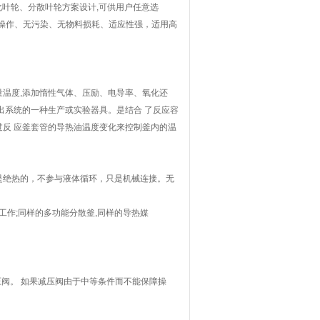
化叶轮、分散叶轮方案设计,可供用户任意选
操作、无污染、无物料损耗、适应性强，适用高
温度,添加惰性气体、压励、电导率、氧化还
出系统的一种生产或实验器具。是结合 了反应容
反 应釜套管的导热油温度变化来控制釜内的温
是绝热的，不参与液体循环，只是机械连接。无
工作;同样的多功能分散釜,同样的导热媒
压阀。 如果减压阀由于中等条件而不能保障操