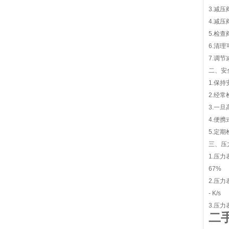
3.减
4.减
5.检
6.清
7.调
二、安
1.保
2.经
3.一
4.便
5.定
三、压
1.压
67%
2.压
- K/s
3.压
二