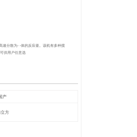
速分散为- -体的反应釜。该机有多种搅
,可供用户任意选
拌、溶解、分散、细化、乳化、多功能作
耗、适应性强，适用高粘
国产
3立方