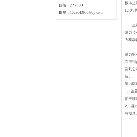
根本上
邮编：272600
zui
邮箱：
1528643955@qq.com
生产用
磁力传
力驱动
磁力驱
而得到
及其它
备。
磁力驱
1
、釜
便于随
2
、磁
有测速