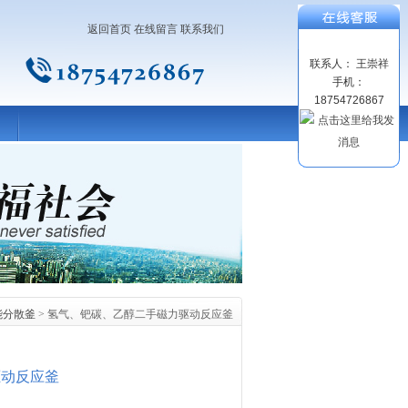
返回首页
在线留言
联系我们
联系人： 王崇祥
手机：
18754726867
能分散釜
> 氢气、钯碳、乙醇二手磁力驱动反应釜
驱动反应釜