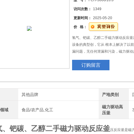
型 号：
FCH-3000/16.0
访问次数：
1349
更新时间：
2025-05-20
价 格：
氢气、钯碳、乙醇二手磁力驱动反应釜
设备的典型创，它从 根本上解决了以
漏问题，无任何泄漏和污染，磁力驱动
应zui为理想的装置，磁力驱动反应釜
订购留言
反应，更加显示出它的*性。
生产用压反应釜材料 主要采用 1cr18
质
牌
其他品牌
产地类别
磁力驱动高
用领域
食品/农产品,化工
压釜
气、钯碳、乙醇二手磁力驱动反应釜
压反应釜是磁