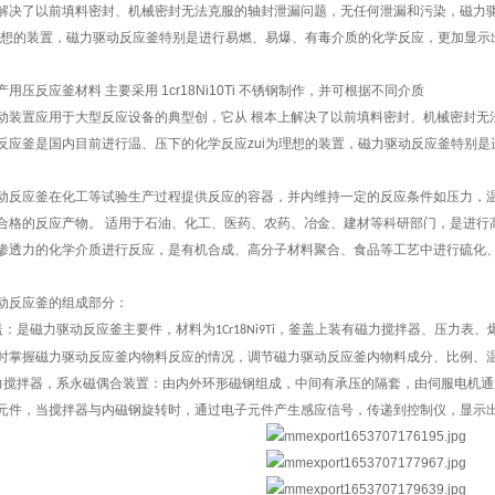
解决了以前填料密封、机械密封无法克服的轴封泄漏问题，无任何泄漏和污染，磁力
为理想的装置，磁力驱动反应釜特别是进行易燃、易爆、有毒介质的化学反应，更加显示
压反应釜材料 主要采用 1cr18Ni10Ti 不锈钢制作，并可根据不同介质
动装置应用于大型反应设备的典型创，它从 根本上解决了以前填料密封、机械密封无
反应釜是国内目前进行温、压下的化学反应zui为理想的装置，磁力驱动反应釜特别是
动反应釜在化工等试验生产过程提供反应的容器，并内维持一定的反应条件如压力，
合格的反应产物。
适用于石油、化工、医药、农药、冶金、建材等科研部门，是进行
渗透力
的化学介质进行反应，是有机合成、高分子材料聚合、食品等工艺中进行硫化
动反应釜的组成部分：
盖：是磁力驱动反应釜主要件，材料为
，釜盖上装有磁力搅拌器、压力表、
1Cr18Ni9Ti
时掌握磁力驱动反应釜内物料反应的情况，调节磁力驱动反应釜内物料成分、比例、
力搅拌器，系永磁偶合装置：由内外环形磁钢组成，中间有承压的隔套，由伺服电机通
元件，当搅拌器与内磁钢旋转时，通过电子元件产生感应信号，传递到控制仪，显示