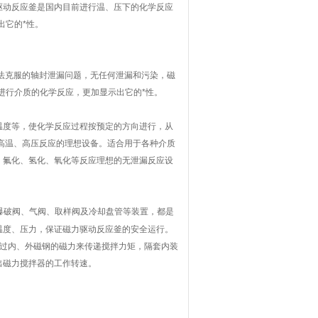
驱动反应釜是国内目前进行温、压下的化学反应
出它的*性。
法克服的轴封泄漏问题，无任何泄漏和污染，磁
进行介质的化学反应，更加显示出它的*性。
温度等，使化学反应过程按预定的方向进行，从
高温、高压反应的理想设备。适合用于各种介质
、氟化、氢化、氧化等反应理想的无泄漏反应设
爆破阀、气阀、取样阀及冷却盘管等装置，都是
温度、压力，保证磁力驱动反应釜的安全运行。
过内、外磁钢的磁力来传递搅拌力矩，隔套内装
出磁力搅拌器的工作转速。