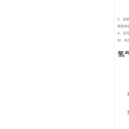
3
、加
面装有
4
、反
封，依
氢