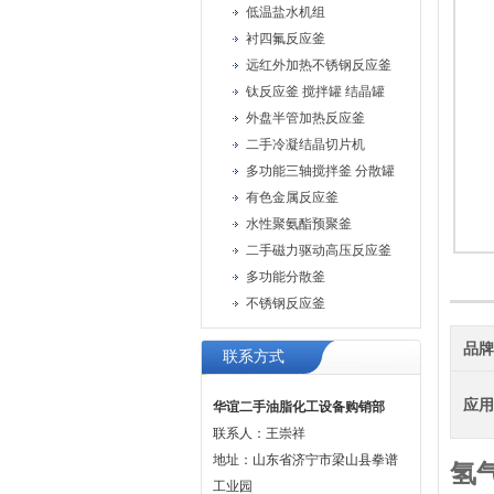
低温盐水机组
衬四氟反应釜
远红外加热不锈钢反应釜
钛反应釜 搅拌罐 结晶罐
外盘半管加热反应釜
二手冷凝结晶切片机
多功能三轴搅拌釜 分散罐
有色金属反应釜
水性聚氨酯预聚釜
二手磁力驱动高压反应釜
多功能分散釜
不锈钢反应釜
品
联系方式
应
华谊二手油脂化工设备购销部
联系人：王崇祥
地址：山东省济宁市梁山县拳谱
氢
工业园