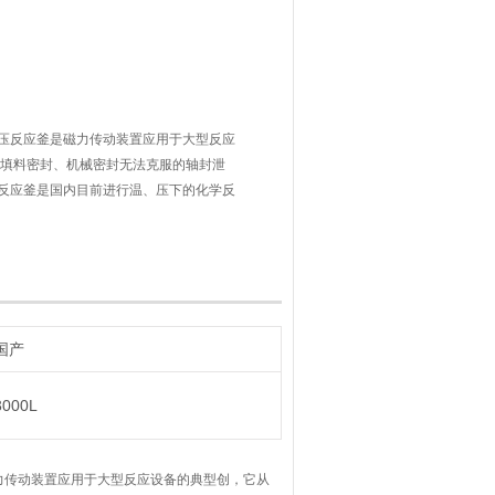
压反应釜是磁力传动装置应用于大型反应
前填料密封、机械密封无法克服的轴封泄
反应釜是国内目前进行温、压下的化学反
特别是进行易燃、易爆、有毒介质的化学
Ni10Ti 不锈钢制作，并可根据不同介
国产
3000L
力传动装置应用于大型反应设备的典型创，它从