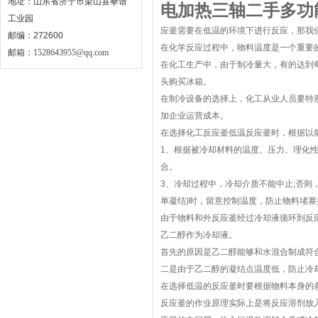
地址：山东省济宁市梁山县拳谱
电加热三轴二手多功
工业园
应釜需要在低温的环境下进行反应，那我
邮编：272600
在化学反应过程中，物料温度是一个重要
邮箱：
1528643955@qq.com
在化工生产中，由于制冷量大，有的达到
头购买冰箱。
在制冷设备的选择上，化工从业人员要特
加企业运营成本。
在选择化工反应釜低温反应釜时，根据以前
1、根据被冷却材料的温度、压力、理化
合。
3、冷却过程中，冷却介质不能中止;否则
单凝结)时，留意控制温度，防止物料堵
由于物料和外反应釜经过冷却液循环到反
乙二醇作为冷却液。
首先的原因是乙二醇能够和水混合制成符合
二是由于乙二醇的凝结点温度低，防止冷
在选择低温的反应釜时要根据物料本身的
反应釜的作业原理实际上是将反应溶剂放