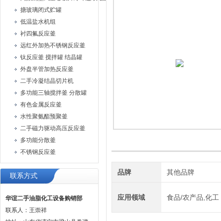
搪玻璃闭式贮罐
低温盐水机组
衬四氟反应釜
远红外加热不锈钢反应釜
钛反应釜 搅拌罐 结晶罐
外盘半管加热反应釜
二手冷凝结晶切片机
多功能三轴搅拌釜 分散罐
有色金属反应釜
水性聚氨酯预聚釜
二手磁力驱动高压反应釜
多功能分散釜
不锈钢反应釜
品牌
其他品牌
联系方式
应用领域
食品/农产品,化工
华谊二手油脂化工设备购销部
联系人：王崇祥