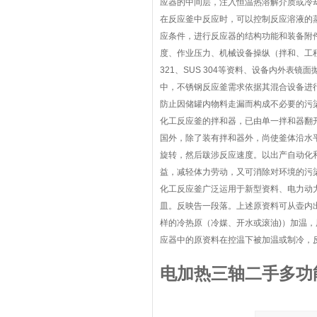
应器的中间层，注入恒温热溶解介质或冷
在反应釜中反应时，可以控制反应溶液的
应条件，进行反应器的结构功能和装备附
度、作业压力、机械设备操纵（拌和、工程
321、SUS 304等资料、设备内外表
中，不锈钢反应釜需求依据其混合设备进
防止因储罐内物料走漏而构成不必要的污
化工反应釜的拌和器，已由单一拌和器翻
国外，除了装有拌和器外，尚使釜体沿水
旋转，然后跋涉反应速度。以出产自动化
益，减轻体力劳动，又可消除对环境的污
化工反应釜广泛运用于新型资料、电力动
皿。反映告一段落。上述原资料可从壶内
样的冷热原（冷媒、开水或滚油)）加温
应器中的原资料在控温下被加温或制冷，
电加热三轴二手多功