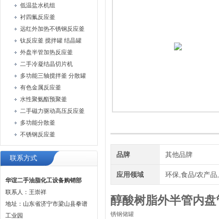
低温盐水机组
衬四氟反应釜
远红外加热不锈钢反应釜
钛反应釜 搅拌罐 结晶罐
外盘半管加热反应釜
二手冷凝结晶切片机
多功能三轴搅拌釜 分散罐
有色金属反应釜
水性聚氨酯预聚釜
二手磁力驱动高压反应釜
多功能分散釜
不锈钢反应釜
品牌
其他品牌
联系方式
应用领域
环保,食品/农产品
华谊二手油脂化工设备购销部
联系人：王崇祥
醇酸树脂外半管内盘
地址：山东省济宁市梁山县拳谱
锈钢储罐
工业园