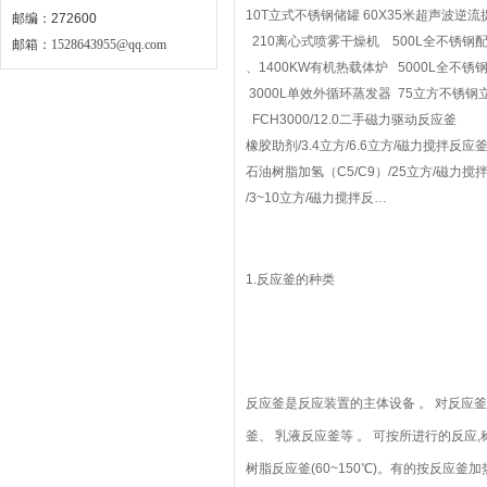
10T立式不锈钢储罐 60X35米超声波逆流
邮编：272600
210离心式喷雾干燥机 500L全不锈
邮箱：
1528643955@qq.com
、1400KW有机热载体炉 5000L全不锈
3000L单效外循环蒸发器 75立方不锈钢
FCH3000/12.0二手磁力驱动反应釜
橡胶助剂/3.4立方/6.6立方/磁力搅拌反应
石油树脂加氢（C5/C9）/25立方/磁力搅
/3~10立方/磁力搅拌反…
1.反应釜的种类
反应釜是反应装置的主体设备 。 对反应釜
釜、 乳液反应釜等 。 可按所进行的反应,
树脂反应釜(60~150℃)。有的按反应