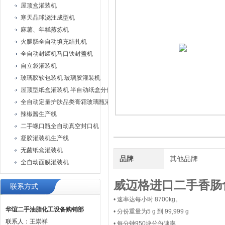
屋顶盒灌装机
寒天晶球浇注成型机
麻薯、年糕蒸炼机
火腿肠全自动填充结扎机
全自动封罐机马口铁封盖机
自立袋灌装机
玻璃胶软包装机 玻璃胶灌装机
屋顶型纸盒灌装机 半自动纸盒分体灌装机
全自动定量护肤品类膏霜玻璃瓶灌装旋盖机
辣椒酱生产线
二手螺口瓶全自动真空封口机
凝胶灌装机生产线
无菌纸盒灌装机
品牌
其他品牌
全自动面膜灌装机
威迈格进口二手香肠
联系方式
• 速率达每小时 8700kg。
华谊二手油脂化工设备购销部
• 分份重量为5 g 到 99,999 g
联系人：王崇祥
• 每分钟950块分份速率