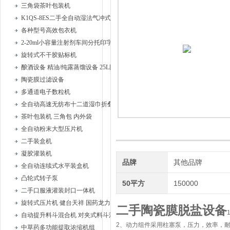
三角袋茶叶包装机
K1QS-8ES二手全自动湿法气冲式胶塞清洗机
各种型号高效包衣机
2-20ml小容量注射剂车间分托印字安瓿联动机
旋转式不干胶贴标机
酿酒设备 精油/纯露蒸馏设备 25L固液蒸馏器、
陶瓷膜过滤设备
多通道电子数粒机
全自动高速无纺布十二道湿巾折叠机
茶叶包装机 三角包 内外袋
全自动粉末大型压片机
二手装盒机
凝胶灌装机
品牌
其他品牌
全自动连续式水平装盒机
凸轮式转子泵
50平方
150000
二手口服液灌装封口一体机
旋转式压片机 健台天祥 国药龙力
二手陶瓷膜脱盐设备
自动提升料斗混合机 对夹式料斗混合机
2、动力组件采用柱塞泵，压力，效率，
中草药多功能提取浓缩机组