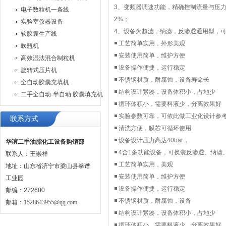
3、变频器调速功能，精确控制流量与压
电子数粒机一条线
2%；
实验室仪器设备
4、设备为超滤，纳滤，反渗透通用型，
软胶囊生产线
◾ 工艺简单实用，外形美观
吹瓶机
◾ 安装使用简单，维护方便
高效湿法混合制粒机
◾ 设备操作便捷，运行稳定
旋转式压片机
◾ 不锈钢材质，耐腐蚀，设备寿命长
全自动胶囊充填机
◾ 结构设计紧凑，设备体积小，占地少
二手全自动-半自动 胶囊填充机
◾ 循环体积小，需要料液少，分离效果好
◾ 实验参数可靠，可依此做工业化设计参
联系方式
◾ 清洗方便，膜芯可循环使用
◾ 设备设计压力高达40bar，
华谊二手油脂化工设备购销部
◾ 4合1多功能设备，可换装反渗透、纳
联系人：王崇祥
◾ 工艺简单实用，美观
地址：山东省济宁市梁山县拳谱
◾ 安装使用简单，维护方便
工业园
◾ 设备操作便捷，运行稳定
邮编：272600
◾ 不锈钢材质，耐腐蚀，设备
邮箱：
1528643955@qq.com
◾ 结构设计紧凑，设备体积小，占地少
◾ 循环体积小，需要料液少，分离效果好