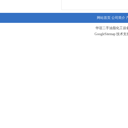
网站首页
公司简介
华谊二手油脂化工设备
GoogleSitemap
技术支