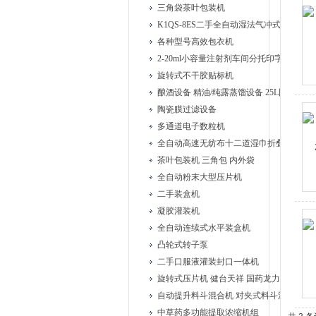
三角袋茶叶包装机
K1QS-8ES二手全自动湿法气冲式胶塞清洗
各种型号高效包衣机
2-20ml小容量注射剂车间分托印字安瓿联
旋转式不干胶贴标机
酿酒设备 精油/纯露蒸馏设备 25L固液蒸馏
陶瓷膜过滤设备
多通道电子数粒机
全自动高速无纺布十二道湿巾折叠机
茶叶包装机 三角包 内外袋
全自动粉末大型压片机
二手装盒机
凝胶灌装机
全自动连续式水平装盒机
凸轮式转子泵
二手口服液灌装封口一体机
旋转式压片机 健台天祥 国药龙力
自动提升料斗混合机 对夹式料斗混合机
中草药多功能提取浓缩机组