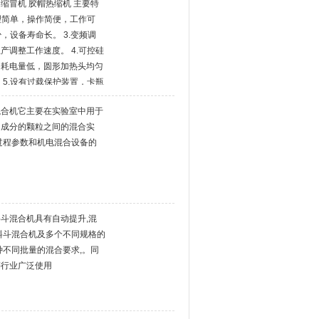
缩冒机 胶帽热缩机 主要特
原理简单，操作简便，工作可
少，设备寿命长。 3.变频调
产调整工作速度。 4.可控硅
，耗电量低，圆形加热头均匀
 5.设有过载保护装置，卡瓶
产品特点： 本机自动化程度
混合机它主要在实验室中用于
方便，耗能
同成分的颗粒之间的混合实
过程参数和机电混合设备的
斗混合机具有自动提升,混
料斗混合机及多个不同规格的
种不同批量的混合要求,。同
等行业广泛使用