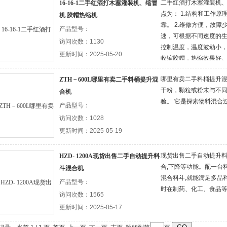
二手红酒打木塞灌装机、
16-16-1二手红酒打木塞灌装机、缩冒
点为： 1.结构和工作
机 胶帽热缩机
机
靠。 2.维修方便，故障
产品型号：
速，可根据不同速度的生
访问次数：1130
动机
控制温度，温度波动小
更新时间：2025-05-20
收缩胶帽，热缩效果好。
器、
停机，保护人机安全。 
哪里有卖二手料桶提升
ZTH－600L哪里有卖二手料桶提升混
较好，结构紧凑，操作
干粉，颗粒或粉末与不
合机
验。 它是探索物料混合
产品型号：
访问次数：1028
更新时间：2025-05-19
现货出售二手自动提升料
HZD- 1200A现货出售二手自动提升料
合,下降等功能。配一台
斗混合机
混合料斗,就能满足多品
产品型号：
时在制药、化工、食品
访问次数：1565
更新时间：2025-05-17