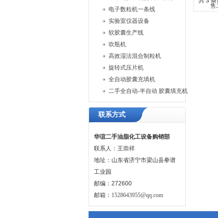
共 3 
电子数粒机一条线
实验室仪器设备
软胶囊生产线
吹瓶机
高效湿法混合制粒机
旋转式压片机
全自动胶囊充填机
二手全自动-半自动 胶囊填充机
联系方式
华谊二手油脂化工设备购销部
联系人：王崇祥
地址：山东省济宁市梁山县拳谱
工业园
邮编：272600
邮箱：
1528643955@qq.com