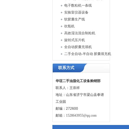
电子数粒机一条线
实验室仪器设备
软胶囊生产线
吹瓶机
高效湿法混合制粒机
旋转式压片机
全自动胶囊充填机
二手全自动-半自动 胶囊填充机
联系方式
华谊二手油脂化工设备购销部
联系人：王崇祥
地址：山东省济宁市梁山县拳谱
工业园
邮编：272600
邮箱：
1528643955@qq.com