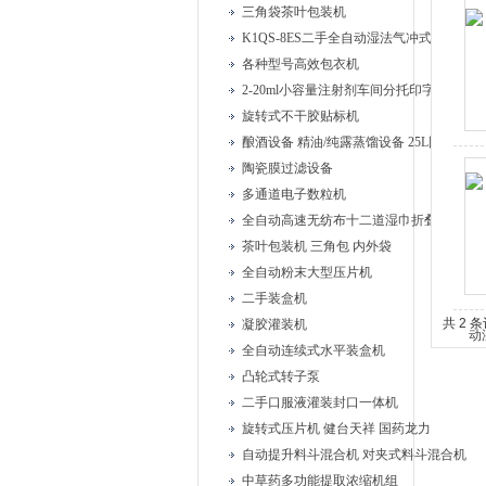
三角袋茶叶包装机
K1QS-8ES二手全自动湿法气冲式胶塞清洗
各种型号高效包衣机
2-20ml小容量注射剂车间分托印字安瓿联
旋转式不干胶贴标机
酿酒设备 精油/纯露蒸馏设备 25L固液蒸馏
陶瓷膜过滤设备
多通道电子数粒机
全自动高速无纺布十二道湿巾折叠机
茶叶包装机 三角包 内外袋
全自动粉末大型压片机
二手装盒机
共 2 
凝胶灌装机
全自动连续式水平装盒机
凸轮式转子泵
二手口服液灌装封口一体机
旋转式压片机 健台天祥 国药龙力
自动提升料斗混合机 对夹式料斗混合机
中草药多功能提取浓缩机组