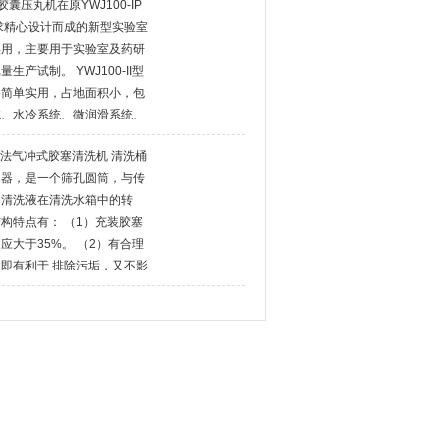
软胶囊压丸机在原YWJ100-IP
求精心设计而成的新型实验室
实用，主要用于实验室及药研
产试制。 YWJ100-II型
备简单实用，占地面积小，包
统、水冷系统、微润滑系统、
有一台HJG100-I型地面化
动湿法气冲式胶塞清洗机 清洗桶
套设备用材考究，全部符
容器，是一个筛孔圆筒，与传
动清洗液在清洗水箱中的转
构特点有： （1）充装胶塞
应大于35%。 （2）有合理
即有利于 排除污垢，又不影
洗桶长度与直径之比不应小于
合理的内螺旋搅拌板，以满足清