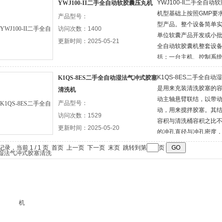
YWJ100-II二手全自动
YWJ100-II二手全自动软胶囊压丸机
机型基础上按照GMP要
产品型号：
机
型产品。整个设备简单
访问次数：1400
单位软囊产品开发或小批量生
动机
更新时间：2025-05-21
全自动软胶囊机整套设
括：一台主机、控制系
器、
一台干燥机、一套模具，另
K1QS-8ES二手全自
K1QS-8ES二手全自动湿法气冲式胶塞
胶供胶罐与之配套。整
是用来充装清洗胶塞的
清洗机
动主轴悬臂联结，以带
产品型号：
动，用来搅拌胶塞。其结
访问次数：1529
容积与清洗桶容积之比不
更新时间：2025-05-20
的冲孔直径与冲孔密度，
响桶体刚度。 （3）清
条记录，当前 1 / 1 页 首页 上一页 下一页 末页 跳转到第
页
1.2~1.5。 （4）有
洗、搅