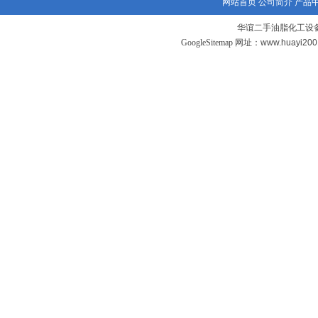
网站首页
公司简介
产品
华谊二手油脂化工设备
GoogleSitemap
网址：www.huayi20