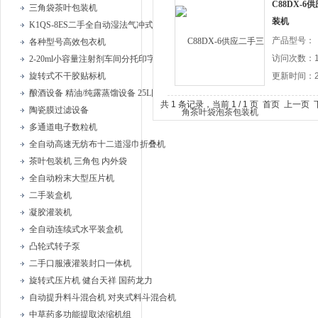
C88DX-
三角袋茶叶包装机
装机
K1QS-8ES二手全自动湿法气冲式胶塞清洗机
产品型号：
各种型号高效包衣机
访问次数：1
2-20ml小容量注射剂车间分托印字安瓿联动机
旋转式不干胶贴标机
更新时间：20
酿酒设备 精油/纯露蒸馏设备 25L固液蒸馏器、
共 1 条记录，当前 1 / 1 页 首页 上一
陶瓷膜过滤设备
多通道电子数粒机
全自动高速无纺布十二道湿巾折叠机
茶叶包装机 三角包 内外袋
全自动粉末大型压片机
二手装盒机
凝胶灌装机
全自动连续式水平装盒机
凸轮式转子泵
二手口服液灌装封口一体机
旋转式压片机 健台天祥 国药龙力
自动提升料斗混合机 对夹式料斗混合机
中草药多功能提取浓缩机组