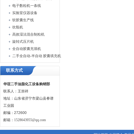
电子数粒机一条线
实验室仪器设备
软胶囊生产线
吹瓶机
高效湿法混合制粒机
旋转式压片机
全自动胶囊充填机
二手全自动-半自动 胶囊填充机
联系方式
华谊二手油脂化工设备购销部
联系人：王崇祥
地址：山东省济宁市梁山县拳谱
工业园
邮编：272600
邮箱：
1528643955@qq.com