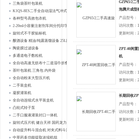
GZP65/2
三角袋茶叶包装机
泡腾片成型
K1QS-8ES二手全自动湿法气冲式胶塞清洗机
产品型号：
各种型号高效包衣机
访问次数：1
2-20ml小容量注射剂车间分托印字安瓿联动机
旋转式不干胶贴标机
更新时间：20
酿酒设备 精油/纯露蒸馏设备 25L固液蒸馏器、
陶瓷膜过滤设备
ZPT-40
多通道电子数粒机
机
全自动高速无纺布十二道湿巾折叠机
产品型号：
茶叶包装机 三角包 内外袋
访问次数：1
全自动粉末大型压片机
更新时间：20
二手装盒机
凝胶灌装机
长期回收ZP
全自动连续式水平装盒机
产品型号：
凸轮式转子泵
访问次数：1
二手口服液灌装封口一体机
更新时间：20
旋转式压片机 健台天祥 国药龙力
自动提升料斗混合机 对夹式料斗混合机
中草药多功能提取浓缩机组