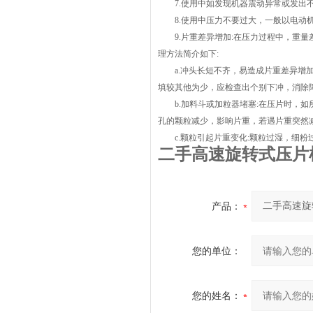
7.使用中如发现机器震动异常或发出不
8.使用中压力不要过大，一般以电动机
9.片重差异增加:在压力过程中，重量
理方法简介如下:
a.冲头长短不齐，易造成片重差异增加
填较其他为少，应检查出个别下冲，消除
b.加料斗或加粒器堵塞:在压片时，如
孔的颗粒减少，影响片重，若遇片重突然
c.颗粒引起片重变化:颗粒过湿，细粉
二手高速旋转式压片机
产品：
您的单位：
您的姓名：