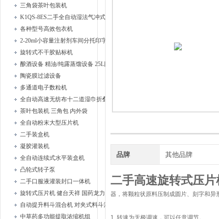
三角袋茶叶包装机
K1QS-8ES二手全自动湿法气冲式胶塞清洗机
各种型号高效包衣机
2-20ml小容量注射剂车间分托印字安瓿联动机
旋转式不干胶贴标机
酿酒设备 精油/纯露蒸馏设备 25L固液蒸馏器、
陶瓷膜过滤设备
多通道电子数粒机
全自动高速无纺布十二道湿巾折叠机
茶叶包装机 三角包 内外袋
全自动粉末大型压片机
二手装盒机
凝胶灌装机
品牌
其他品牌
全自动连续式水平装盒机
凸轮式转子泵
二手高速旋转式压片机
二手口服液灌装封口一体机
旋转式压片机 健台天祥 国药龙力
器，将颗粒状原料压制成圆片、刻字和异
自动提升料斗混合机 对夹式料斗混合机
中草药多功能提取浓缩机组
1. 转速为无极调速，可以任意调节。