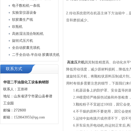
电子数粒机一条线
实验室仪器设备
2.传动系统密闭在机器主体下方油箱中
软胶囊生产线
音和磨损减少。
吹瓶机
高效湿法混合制粒机
旋转式压片机
全自动胶囊充填机
二手全自动-半自动 胶囊填充机
高速压片机
因其制造精度高、自动化水平
联系方式
降低劳动强度，减少原材料损耗，降低生
速旋转压片机，将颗粒状原料压制成片剂
华谊二手油脂化工设备购销部
用时有很多需要注意的细节，下面我们来
联系人：王崇祥
1.机器设备上的防护罩、安全盖等的装
地址：山东省济宁市梁山县拳谱
2.冲模需经严格探伤试验和外形检查，
工业园
3.颗粒粉子不宜超过100目，因它会
邮编：272600
4.不干燥的原料不要使用，因它会使
邮箱：
1528643955@qq.com
5.运转中如有跳片或停滞不下，切不可
6.开车应先开电动机,待运转正常后,再