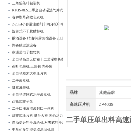
三角袋茶叶包装机
K1QS-8ES二手全自动湿法气冲式胶塞清洗机
各种型号高效包衣机
2-20ml小容量注射剂车间分托印字安瓿联动机
旋转式不干胶贴标机
酿酒设备 精油/纯露蒸馏设备 25L固液蒸馏器、
陶瓷膜过滤设备
多通道电子数粒机
全自动高速无纺布十二道湿巾折叠机
茶叶包装机 三角包 内外袋
全自动粉末大型压片机
二手装盒机
凝胶灌装机
品牌
其他品牌
全自动连续式水平装盒机
凸轮式转子泵
高速压片机
ZP4039
二手口服液灌装封口一体机
旋转式压片机 健台天祥 国药龙力
二手单压单出料高速
自动提升料斗混合机 对夹式料斗混合机
中草药多功能提取浓缩机组