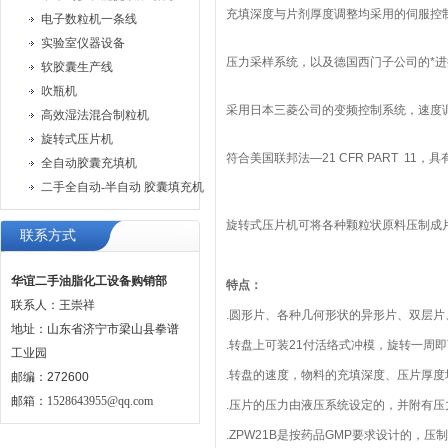
充填深度与片剂厚度调整均采用
的伺服控
电子数粒机一条线
实验室仪器设备
压力采样系统，以及德国西门子公司的*进
软胶囊生产线
吹瓶机
采用日本三菱公司的变频控制系统，速度
高效湿法混合制粒机
旋转式压片机
符合美国联邦法—21 CFR PART 11
全自动胶囊充填机
二手全自动-半自动 胶囊填充机
旋转式压片机可将各种颗粒状原料压制成片
联系方式
华谊二手油脂化工设备购销部
特点：
联系人：王崇祥
.圆形片、各种几何形状的异形片、双层
地址：山东省济宁市梁山县拳谱
.转盘上可装21付活络式冲模，旋转一周即
工业园
.转盘的速度，物料的充填深度、压片厚
邮编：272600
邮箱：
1528643955@qq.com
.压片的压力由液压系统设定的，并附有
.ZPW21B是按药品GMP要求设计的，