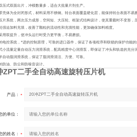
采用双压式双面出片，冲模数量多，适合大批量片剂生产。
外围罩壳体为全封闭形式，材料采用不锈钢。转台表面覆盖硬化层，能保持转台表面不易
优的压片系统，两次压力成形，空间短、大压轮、框架式结构设计，使其重载时不变形，
双叶轮强迫加料充填，改善了颗粒的流动性和充填性能，更加确保加料精度。
轨道采用双提升，使冲头运行时受力更平衡，不易磨损。
可靠的电控系统，*进的控制原理，可靠的进口器件，保证了各项程序和联锁的保护功能
间隙式小流量定量自动压力润滑系统，配高精度中心润滑泵，即保证了冲头和轨道的充分
半自动脂润滑系统，保证了脂润滑清洁、方便、可靠。
特殊的防油、防尘和防噪音设计。
0冲ZPT二手全自动高速旋转压片机
产品：
您的单位：
您的姓名：