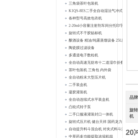
三角袋茶叶包装机
K1QS-8ES二手全自动湿法气冲式胶塞清洗
各种型号高效包衣机
2-20ml小容量注射剂车间分托印字安瓿联
旋转式不干胶贴标机
酿酒设备 精油/纯露蒸馏设备 25L固液蒸馏
陶瓷膜过滤设备
多通道电子数粒机
全自动高速无纺布十二道湿巾折叠机
茶叶包装机 三角包 内外袋
全自动粉末大型压片机
二手装盒机
凝胶灌装机
品
全自动连续式水平装盒机
凸轮式转子泵
旋
二手口服液灌装封口一体机
机
旋转式压片机 健台天祥 国药龙力
自动提升料斗混合机 对夹式料斗混合机
2
中草药多功能提取浓缩机组