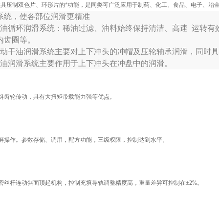
并具压制双色片、环形片的*功能，是同类可广泛应用于制药、化工、食品、电子、冶
系统，使各部位润滑更精准
稀油循环润滑系统：稀油过滤、油料始终保持清洁、高速 运转有
内齿圈等。
电动干油润滑系统主要对上下冲头的冲帽及压轮轴承润滑，同时
稀油润滑系统主要作用于上下冲头在冲盘中的润滑。
斜齿轮传动，具有大扭矩带载能力强等优点。
屏操作。参数存储、调用，配方功能，三级权限，控制达到水平。
密丝杆连动斜面顶起机构，控制充填导轨调整精度高，重量差异可控制在±2%。