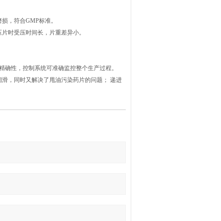
磨损，符合GMP标准。
压片时受压时间长，片重差异小。
的精确性，控制系统可准确监控整个生产过程。
润滑，同时又解决了甩油污染药片的问题； 递进