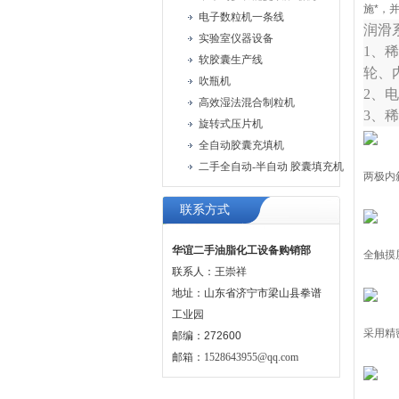
施*，
电子数粒机一条线
润滑
实验室仪器设备
1、
软胶囊生产线
轮、
吹瓶机
2、
高效湿法混合制粒机
3、
旋转式压片机
全自动胶囊充填机
二手全自动-半自动 胶囊填充机
两极内
联系方式
华谊二手油脂化工设备购销部
全触摸
联系人：王崇祥
地址：山东省济宁市梁山县拳谱
工业园
采用精
邮编：272600
邮箱：
1528643955@qq.com