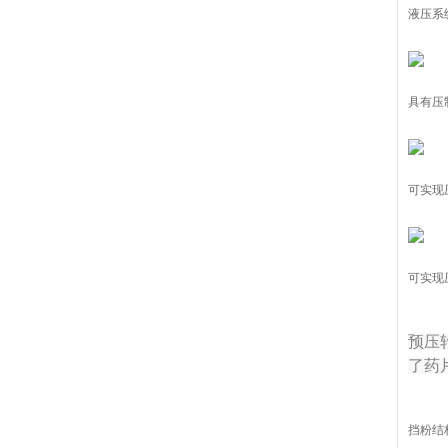
液压系
具有压
可实现
可实现
预压
了药
挡粉结