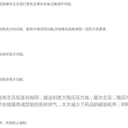
统能够对主压进行柔性支撑并具备过载保护功能。
制双色片的功能。配有中模清理功能,并能够在线检测第一层药片的重量。
压制环形片功能。
压制异形片功能。
轮和主压轮直径相同，能达到更大预压压力值，最大主压，预压均
片在线最终成型前的良好排气，大大减少了药品的破损机率，同
构，有效防止漏粉。