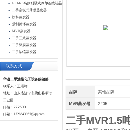
GLJ-6.5高效刮壁式冷却连续结晶机
二手刮板式薄膜蒸发器
饮料蒸发器
强制循环蒸发器
MVR蒸发器
二手三效蒸发器
二手降膜蒸发器
二手浓缩蒸发器
联系方式
华谊二手油脂化工设备购销部
联系人：王崇祥
品牌
其他品牌
地址：山东省济宁市梁山县拳谱
工业园
MVR蒸发器
2205
邮编：272600
邮箱：
1528643955@qq.com
二手MVR1.5