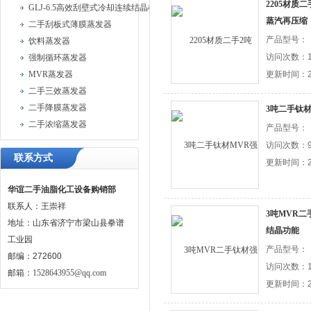
2205材质
GLJ-6.5高效刮壁式冷却连续结晶机
蒸汽再压缩
二手刮板式薄膜蒸发器
产品型号：
饮料蒸发器
访问次数：1
强制循环蒸发器
MVR蒸发器
更新时间：20
二手三效蒸发器
二手降膜蒸发器
3吨二手钛
二手浓缩蒸发器
产品型号：
访问次数：9
联系方式
更新时间：20
华谊二手油脂化工设备购销部
联系人：王崇祥
3吨MVR二
地址：山东省济宁市梁山县拳谱
结晶功能
工业园
产品型号：
邮编：272600
访问次数：1
邮箱：
1528643955@qq.com
更新时间：20