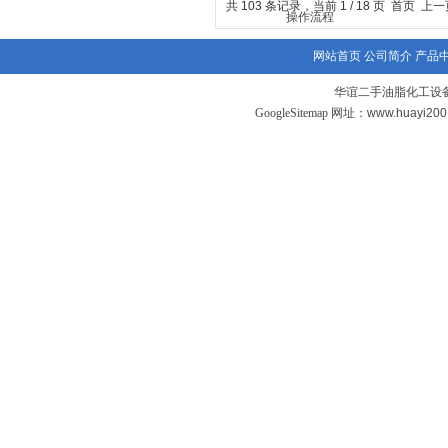
共 103 条记录，当前 1 / 18 页 首页 上
网站首页
公司简介
产品
华谊二手油脂化工设备
GoogleSitemap
网址：www.huayi20