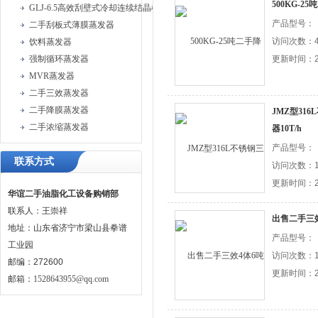
500KG-2
GLJ-6.5高效刮壁式冷却连续结晶机
产品型号：
二手刮板式薄膜蒸发器
访问次数：4
饮料蒸发器
强制循环蒸发器
更新时间：20
MVR蒸发器
二手三效蒸发器
二手降膜蒸发器
JMZ型31
二手浓缩蒸发器
器10T/h
产品型号：
联系方式
访问次数：1
更新时间：20
华谊二手油脂化工设备购销部
联系人：王崇祥
出售二手三
地址：山东省济宁市梁山县拳谱
产品型号：
工业园
访问次数：1
邮编：272600
更新时间：20
邮箱：
1528643955@qq.com