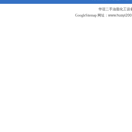
华谊二手油脂化工设备
GoogleSitemap
网址：www.huayi20