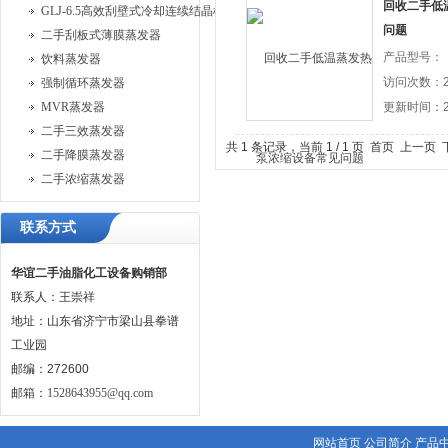
回收二手低
GLJ-6.5高效刮壁式冷却连续结晶机
问题
二手刮板式薄膜蒸发器
产品型号：
饮料蒸发器
访问次数：2
强制循环蒸发器
MVR蒸发器
更新时间：20
二手三效蒸发器
共 1 条记录，当前 1 / 1 页 首页 上一
二手降膜蒸发器
二手浓缩蒸发器
联系方式
华谊二手油脂化工设备购销部
联系人：王崇祥
地址：山东省济宁市梁山县拳谱
工业园
邮编：272600
邮箱：
1528643955@qq.com
网站首页
公司简介
产品