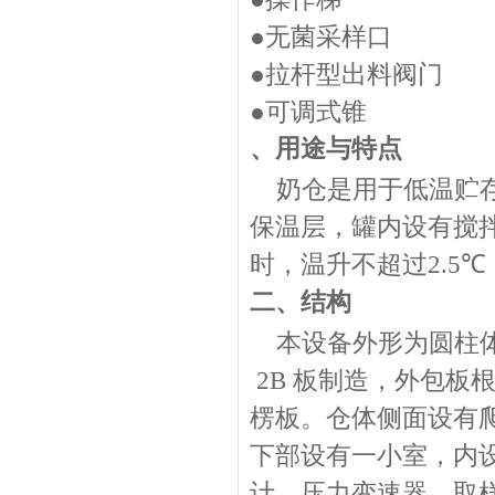
●无菌采样口
●拉杆型出料阀门
●可调式锥
、用途与特点
奶仓是用于低温贮
保温层，罐内设有搅
时，温升不超过
2.5℃
二、结构
本设备外形为圆柱
2B
板制造，外包板
楞板。仓体侧面设有
下部设有一小室，内
计，压力变速器，取