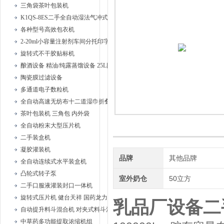
三角袋茶叶包装机
K1QS-8ES二手全自动湿法气冲式胶塞清洗机
各种型号高效包衣机
2-20ml小容量注射剂车间分托印字安瓿联动机
旋转式不干胶贴标机
酿酒设备 精油/纯露蒸馏设备 25L固液蒸馏器、
陶瓷膜过滤设备
多通道电子数粒机
全自动高速无纺布十二道湿巾折叠机
茶叶包装机 三角包 内外袋
全自动粉末大型压片机
二手装盒机
凝胶灌装机
品牌
其他品牌
全自动连续式水平装盒机
凸轮式转子泵
室外奶仓
50立方
二手口服液灌装封口一体机
旋转式压片机 健台天祥 国药龙力
乳品厂设备二
自动提升料斗混合机 对夹式料斗混合机
中草药多功能提取浓缩机组