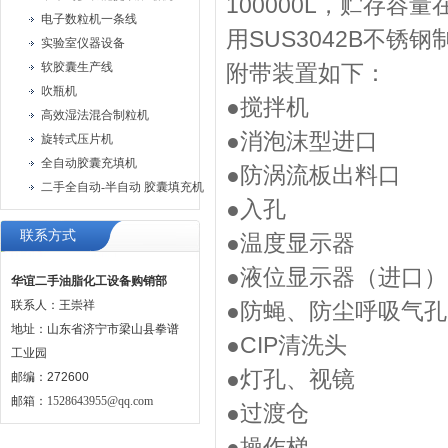
100000L，贮存容
电子数粒机一条线
用SUS3042B不
实验室仪器设备
软胶囊生产线
附带装置如下：
吹瓶机
●搅拌机
高效湿法混合制粒机
●消泡沫型进口
旋转式压片机
全自动胶囊充填机
●防涡流板出料口
二手全自动-半自动 胶囊填充机
●入孔
联系方式
●温度显示器
●液位显示器（进口）
华谊二手油脂化工设备购销部
联系人：王崇祥
●防蝇、防尘呼吸气孔
地址：山东省济宁市梁山县拳谱
●CIP清洗头
工业园
●灯孔、视镜
邮编：272600
邮箱：
1528643955@qq.com
●过渡仓
●操作梯