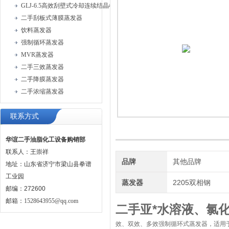
GLJ-6.5高效刮壁式冷却连续结晶机
二手刮板式薄膜蒸发器
饮料蒸发器
强制循环蒸发器
MVR蒸发器
二手三效蒸发器
二手降膜蒸发器
二手浓缩蒸发器
联系方式
华谊二手油脂化工设备购销部
联系人：王崇祥
品牌
其他品牌
地址：山东省济宁市梁山县拳谱
工业园
蒸发器
2205双相钢
邮编：272600
邮箱：
1528643955@qq.com
二手亚*水溶液、氯
效、双效、多效强制循环式蒸发器，适用