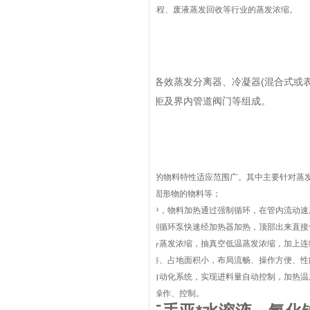
程、废液蒸发回收等行业的蒸发浓缩。
系统组成
各效加热器、各效蒸发分离器、冷凝器(混合式或
电器仪表控制柜及界内管道阀门等组成。
主要特点
1. 设备相对处理的物料特性适应范围广。其中主要针对
物料、有不溶性固形物的物料等；
2．在蒸发过程中，物料加热通过强制循环，在管内流动
3．料液通过强制循环泵快速经加热器加热，顶部出来直
4．物料通过设备蒸发浓缩，抽真空低温蒸发浓缩，加上
5．设备结构紧凑、占地面积小，布局流畅、操作方便、性
6．设备可配置自动化系统，实现进料量自动控制，加热
它报警等自动化操作、控制。