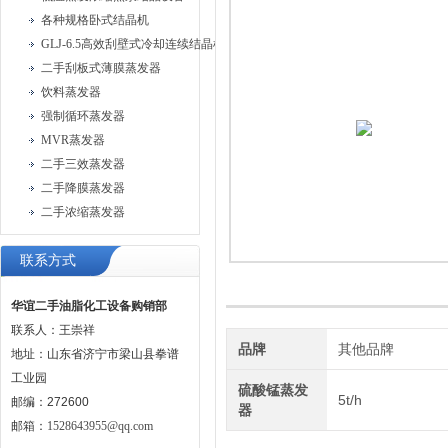
各种规格卧式结晶机
GLJ-6.5高效刮壁式冷却连续结晶机
二手刮板式薄膜蒸发器
饮料蒸发器
强制循环蒸发器
MVR蒸发器
二手三效蒸发器
二手降膜蒸发器
二手浓缩蒸发器
联系方式
华谊二手油脂化工设备购销部
联系人：王崇祥
品牌
其他品牌
地址：山东省济宁市梁山县拳谱
工业园
硫酸锰蒸发
5t/h
邮编：272600
器
邮箱：
1528643955@qq.com