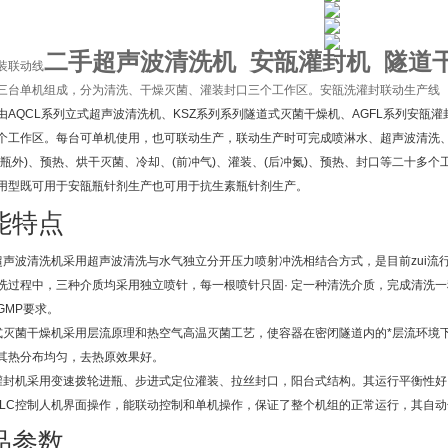
二手超声波清洗机 安瓿灌封机 隧道
装联动线
三台单机组成，分为清洗、干燥灭菌、灌装封口三个工作区。安瓿洗灌封联动生产线
由AQCL系列立式超声波清洗机、KSZ系列系列隧道式灭菌干燥机、AGFL系列安瓿
个工作区。每台可单机使用，也可联动生产，联动生产时可完成喷淋水、超声波清洗、
、瓶外)、预热、烘干灭菌、冷却、(前冲气)、灌装、(后冲氮)、预热、封口等二十多
用型既可用于安瓿瓶针剂生产也可用于抗生素瓶针剂生产。
能特点
式超声波清洗机采用超声波清洗与水气独立分开压力喷射冲洗相结合方式，是目前zui
洗过程中，三种介质均采用独立喷针，每一根喷针只固· 定一种清洗介质，完成清洗
GMP要求。
道式灭菌干燥机采用层流原理和热空气高温灭菌工艺，使容器在密闭隧道内的*层流环境
其热分布均匀，去热原效果好。
瓿灌封机采用变速拨轮进瓶、步进式定位灌装、拉丝封口，阳台式结构。其运行平衡性
用PLC控制人机界面操作，能联动控制和单机操作，保证了整个机组的正常运行，
品参数