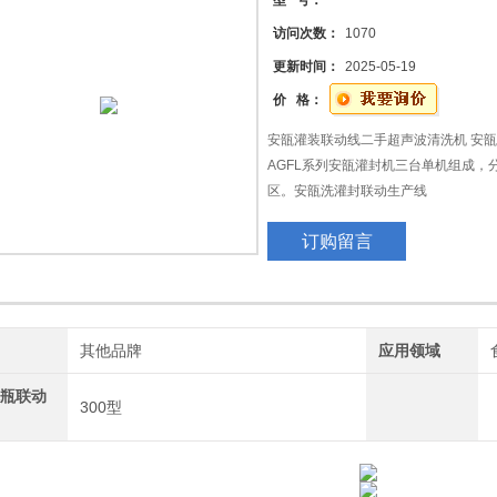
型 号：
访问次数：
1070
机
更新时间：
2025-05-19
动机
价 格：
安瓿灌装联动线二手超声波清洗机 安瓿
器、
AGFL系列安瓿灌封机三台单机组成
区。安瓿洗灌封联动生产线
订购留言
牌
其他品牌
应用领域
林瓶联动
300型