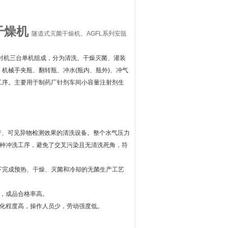
干燥机
隧道式灭菌干燥机、AGFL系列安瓿
灌封机三台单机组成，分为清洗、干燥灭菌、灌装
机械手夹瓶、翻转瓶、冲水(瓶内、瓶外)、冲气
个工序。主要用于制药厂针剂车间小容量注射剂生
流行、可见异物检测效果的清洗设备。整个水气压力
一种冲洗工序，避免了交叉污染且无清洗死角，符
下完成预热、干燥、灭菌和冷却的无菌生产工艺
好，成品合格率高。
其自动化程度高，操作人员少，劳动强度低。