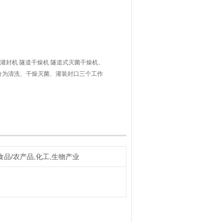
灌封机 隧道干燥机 隧道式灭菌干燥机、
，分为清洗、干燥灭菌、灌装封口三个工作
食品/农产品,化工,生物产业