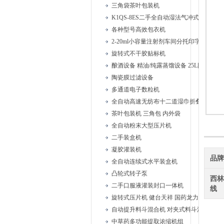
三角袋茶叶包装机
K1QS-8ES二手全自动湿法气冲式胶塞清洗
各种型号高效包衣机
2-20ml小容量注射剂车间分托印字安瓿联
旋转式不干胶贴标机
酿酒设备 精油/纯露蒸馏设备 25L固液蒸馏
陶瓷膜过滤设备
多通道电子数粒机
全自动高速无纺布十二道湿巾折叠机
茶叶包装机 三角包 内外袋
全自动粉末大型压片机
二手装盒机
凝胶灌装机
品
全自动连续式水平装盒机
凸轮式转子泵
西
二手口服液灌装封口一体机
线
旋转式压片机 健台天祥 国药龙力
自动提升料斗混合机 对夹式料斗混合机
中草药多功能提取浓缩机组