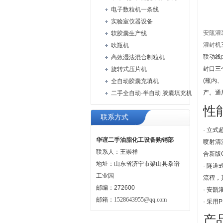
电子数粒机一条线
实验室仪器设备
安瓿灌
软胶囊生产线
灌封机
吹瓶机
联动线
高效湿法混合制粒机
封口三
旋转式压片机
(瓶内
全自动胶囊充填机
产。通
二手全自动-半自动 胶囊填充机
性
联系方式
· 立
华谊二手油脂化工设备购销部
喷射清
联系人：王崇祥
合新版
地址：山东省济宁市梁山县拳谱
· 隧
工业园
流程，
邮编：272600
· 安
邮箱：
1528643955@qq.com
· 采
产