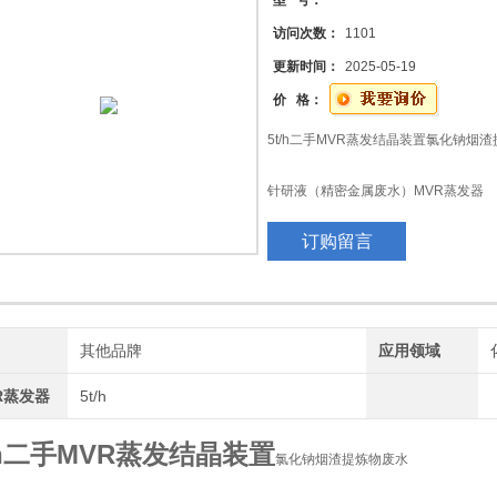
型 号：
访问次数：
1101
更新时间：
2025-05-19
价 格：
5t/h二手MVR蒸发结晶装置氯化钠烟
针研液（精密金属废水）MVR蒸发器
订购留言
氯化钠 *废水分盐 三效强制循环蒸发器
牌
其他品牌
应用领域
R蒸发器
5t/h
/h二手MVR蒸发结晶装置
氯化钠烟渣提炼物废水