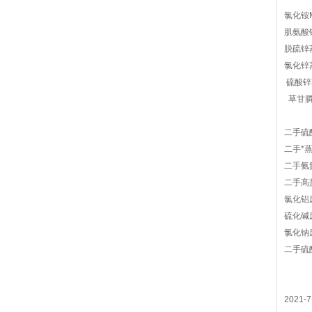
氯化铵
肌氨酸
脱硫锌
氯化锌
硫酸锌
草甘膦
二手硫
二手*
二手氨
二手高
氯化铝
硫化碱
氯化钠
二手硫
202