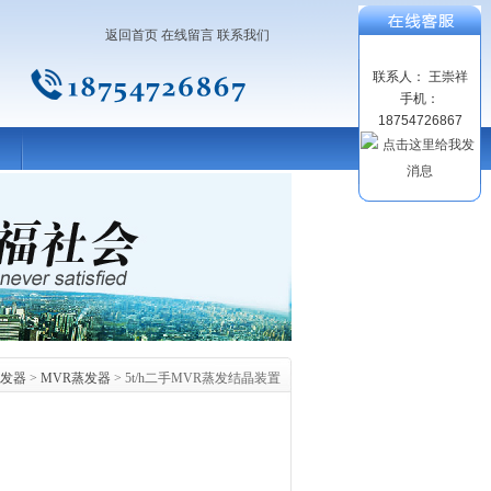
返回首页
在线留言
联系我们
联系人： 王崇祥
手机：
18754726867
发器
>
MVR蒸发器
> 5t/h二手MVR蒸发结晶装置