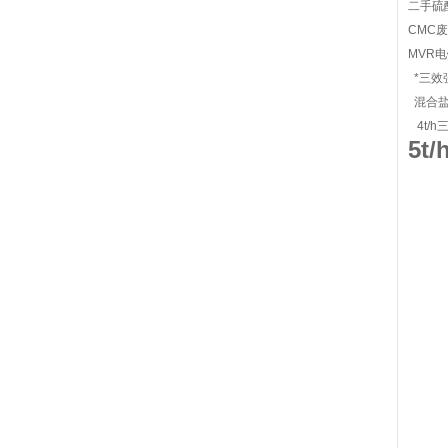
二手硫
CMC废
MVR
*三效
混合盐
4t/
5t