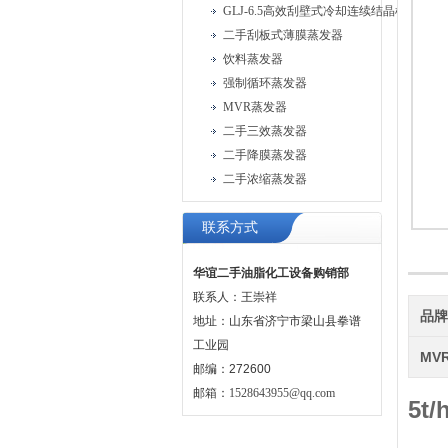
GLJ-6.5高效刮壁式冷却连续结晶机
二手刮板式薄膜蒸发器
饮料蒸发器
强制循环蒸发器
MVR蒸发器
二手三效蒸发器
二手降膜蒸发器
二手浓缩蒸发器
联系方式
华谊二手油脂化工设备购销部
联系人：王崇祥
品
地址：山东省济宁市梁山县拳谱
工业园
MV
邮编：272600
邮箱：
1528643955@qq.com
5t