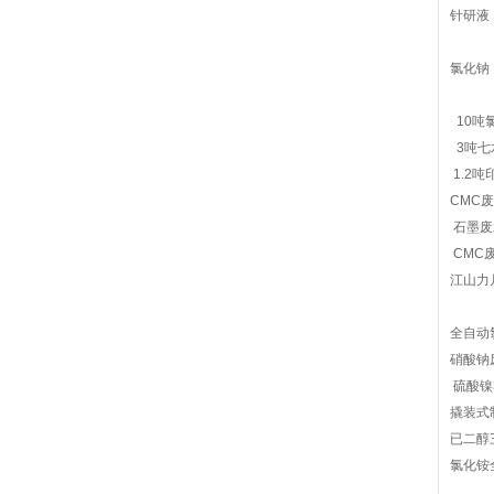
针研液
氯化钠
10吨
3吨七
1.2
CMC
石墨废
CMC
江山力
全自动
硝酸钠
硫酸镍
撬装式
已二醇
氯化铵