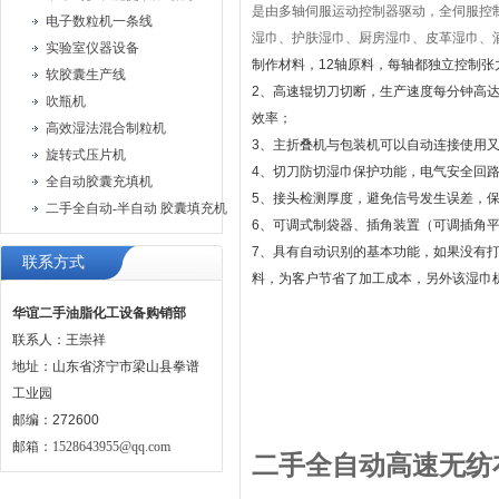
是由多轴伺服运动控制器驱动，全伺服控
电子数粒机一条线
湿巾、护肤湿巾、厨房湿巾、皮革湿巾、
实验室仪器设备
制作材料，12轴原料，每轴都独立控制张
软胶囊生产线
2、高速辊切刀切断，生产速度每分钟高达
吹瓶机
效率；
高效湿法混合制粒机
3、主折叠机与包装机可以自动连接使用
旋转式压片机
4、切刀防切湿巾保护功能，电气安全回
全自动胶囊充填机
5、接头检测厚度，避免信号发生误差，
二手全自动-半自动 胶囊填充机
6、可调式制袋器、插角装置（可调插角
7、具有自动识别的基本功能，如果没有
联系方式
料，为客户节省了加工成本，另外该湿巾
华谊二手油脂化工设备购销部
联系人：王崇祥
地址：山东省济宁市梁山县拳谱
工业园
邮编：272600
邮箱：
1528643955@qq.com
二手全自动高速无纺