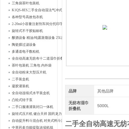
三角袋茶叶包装机
K1QS-8ES二手全自动湿法气冲式胶塞清洗机
各种型号高效包衣机
2-20ml小容量注射剂车间分托印字安瓿联动机
旋转式不干胶贴标机
酿酒设备 精油/纯露蒸馏设备 25L固液蒸馏器、
陶瓷膜过滤设备
多通道电子数粒机
全自动高速无纺布十二道湿巾折叠机
茶叶包装机 三角包 内外袋
全自动粉末大型压片机
二手装盒机
凝胶灌装机
品牌
其他品牌
全自动连续式水平装盒机
凸轮式转子泵
无纺布湿巾
5000L
二手口服液灌装封口一体机
折叠机
旋转式压片机 健台天祥 国药龙力
自动提升料斗混合机 对夹式料斗混合机
二手全自动高速无纺
中草药多功能提取浓缩机组