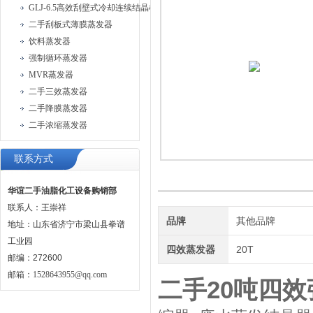
GLJ-6.5高效刮壁式冷却连续结晶机
二手刮板式薄膜蒸发器
饮料蒸发器
强制循环蒸发器
MVR蒸发器
二手三效蒸发器
二手降膜蒸发器
二手浓缩蒸发器
联系方式
华谊二手油脂化工设备购销部
联系人：王崇祥
品牌
其他品牌
地址：山东省济宁市梁山县拳谱
工业园
四效蒸发器
20T
邮编：272600
邮箱：
1528643955@qq.com
二手20吨四