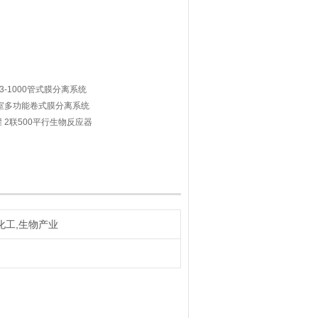
3-1000管式膜分离系统
实验室多功能卷式膜分离系统
酵罐 2联500平行生物反应器
化工,生物产业
统