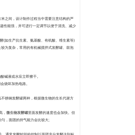
方米之间，设计制作过程当中需要注意结构的严
传递性能强，并可进行一定调节以便于清洗、减少
酵(如生产抗生素、氨基酸、有机酸、维生素等)
上较为复杂，常用的有机械搅拌式发酵罐、鼓泡
酸碱液或水应立即擦干。
则会烧坏加热电路。
不锈钢发酵罐两种，根据微生物的生长代谢方
高，
微生物发酵罐
里面发酵的速度也会加快。但
均匀，面团的持气能力会比较大;
关，通常发酵时间的控制以面团充分发酵达到标