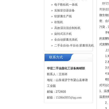
BFZS
电子数粒机一条线
胃肠道
实验室仪器设备
微生物
软胶囊生产线
密、合
吹瓶机
污染，
高效湿法混合制粒机
不
旋转式压片机
的发酵
全自动胶囊充填机
式发酵
二手全自动-半自动 胶囊填充机
上海顾
1.对
联系方式
2.发
3.打
华谊二手油脂化工设备购销部
4.罐
联系人：王崇祥
根据不
地址：山东省济宁市梁山县拳谱
式可以
工业园
1、温
邮编：272600
温度控
邮箱：
1528643955@qq.com
2、湿
3、发