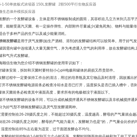
-1-50单效板式浓缩器 150L发酵罐 2联500平行生物反应器
微生态体外模拟反应器
发酵的一个发酵罐设备，主体是用不锈钢板制成的圆筒，其容积在几立方米到几百平
理，能耐受蒸汽灭菌、有一定操作弹性、内部附件尽量减少(避免死角)、物料与能量
适合于多种产品的生产以及减少能量消耗。
锈钢发酵罐
是用于厌气发酵(如生产酒精、溶剂)的发酵罐结构可以较简单。用于好气发
罐因需向罐中连续通入大量无菌空气，并为考虑通入空气的利用率，故在发酵罐结构
罐和气升式发酵罐。
信生物为您介绍不锈钢发酵罐的使用常识如下：
罐体安装，拆卸和灭菌时要特别小心pH电极和罐体的易损又昂贵部件。
酵过程中一定要保持工作台的清洁，用过的培养瓶及其它物品及时清理，因故溅出的
开不锈钢发酵罐电源前务必检查冷却水是否已打开，温度探头是否已插入槽中，否
体灭菌前务必检查其中液面高度，要求所有的电极都没于液面以下。
锈钢发酵罐的设备不同，可以分成机械搅拌通风不锈钢发酵罐以及非机械搅拌通风
分为好气型不锈钢发酵罐以及厌气型发酵灌两种。
度需要控制在26-28摄氏度之间，不能超过30摄氏度，温度越高，酵母的产气量就会越
制在26-28摄氏度之间时，酵母的产气能力最大，发酵耐力也是*的，产气量会比价的
度控制在85%左右最为适宜，过干面团发酵会不均匀。
酵的时间控制在1小时到五六个小时不等，发酵时间随面包的品种和加工的工艺有