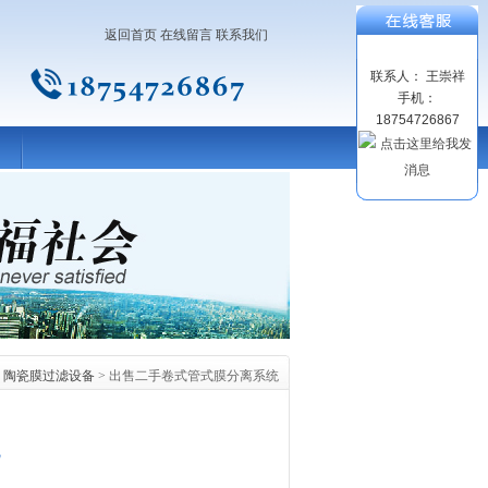
返回首页
在线留言
联系我们
联系人： 王崇祥
手机：
18754726867
>
陶瓷膜过滤设备
> 出售二手卷式管式膜分离系统
统