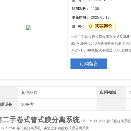
型 号：
GS-3MU3-1000
访问次数：
1138
机
更新时间：
2025-05-19
动机
价 格：
出售二手卷式管式膜分离系统 GS-3MU
器、
GS-MUNR-2540卷式膜分离系统 
BFZS-1-50单效板式浓缩器 150L发
胃肠道微生态体外模拟反应器
订购留言
牌
其他品牌
应用领域
瓷膜设备
10平方
售二手卷式管式膜分离系统
GS-3MU3-1000管式膜分离系
MUNR-2540卷式膜分离系统 实验室多功能卷式膜分离系统