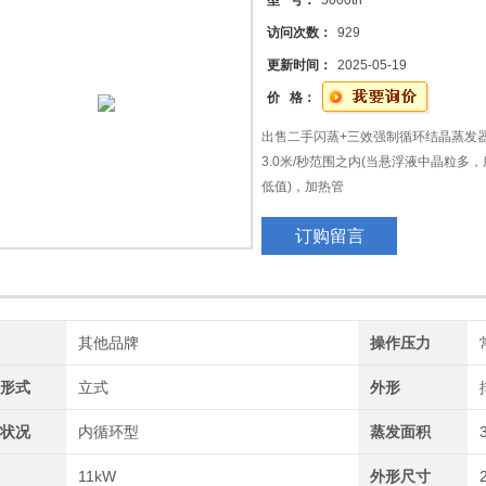
型 号：
5000th
访问次数：
929
更新时间：
2025-05-19
价 格：
出售二手闪蒸+三效强制循环结晶蒸发器
3.0米/秒范围之内(当悬浮液中晶粒
低值)，加热管
可以是立式单程、立式双程、卧式单程
订购留言
子不易清洗且易磨损管壁。循环泵的扬
统的阻力匹配，一般是流量大。由于溶
问题。
牌
其他品牌
操作压力
构形式
立式
外形
动状况
内循环型
蒸发面积
率
11kW
外形尺寸