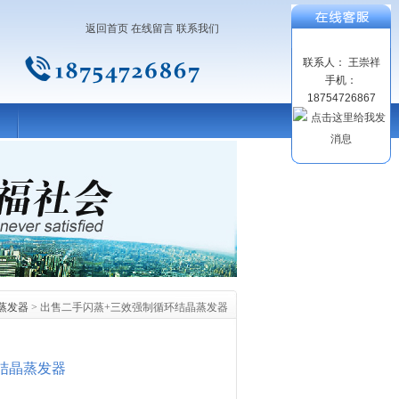
返回首页
在线留言
联系我们
联系人： 王崇祥
手机：
18754726867
蒸发器
> 出售二手闪蒸+三效强制循环结晶蒸发器
结晶蒸发器