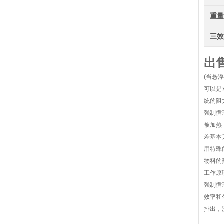
重
三
出
(当悬
可以是
统的阻
强制循
被加热
差基本
用特殊
物料的
工作原
强制循
效率和
排出，