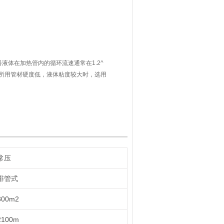
液体在加热管内的循环流速通常在1.2^
多，所用管材硬度低，液体粘度较大时，选用
、卧式双程，后两者者设备总高较小但管
程要 与循环系
液温度接近沸点在泵的选型时要注意气蚀
常压
排管式
300m2
2100m