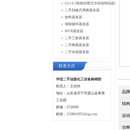
GLJ-6.5高效刮壁式冷却连续结晶机
二手刮板式薄膜蒸发器
饮料蒸发器
强制循环蒸发器
MVR蒸发器
二手三效蒸发器
二手降膜蒸发器
二手浓缩蒸发器
联系方式
华谊二手油脂化工设备购销部
联系人：王崇祥
品
地址：山东省济宁市梁山县拳谱
工业园
结
邮编：272600
邮箱：
1528643955@qq.com
运
功