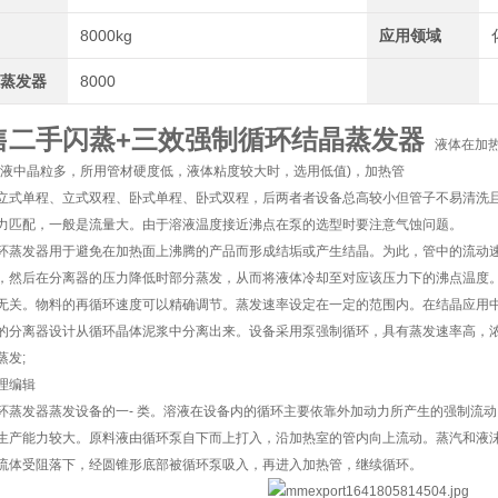
量
8000kg
应用领域
效蒸发器
8000
售二手闪蒸+三效强制循环结晶蒸发器
液体在加热管
浮液中晶粒多，所用管材硬度低，液体粘度较大时，选用低值)，加热管
立式单程、立式双程、卧式单程、卧式双程，后两者者设备总高较小但管子不易清洗且
力匹配，一般是流量大。由于溶液温度接近沸点在泵的选型时要注意气蚀问题。
环蒸发器用于避免在加热面上沸腾的产品而形成结垢或产生结晶。为此，管中的流动
，然后在分离器的压力降低时部分蒸发，从而将液体冷却至对应该压力下的沸点温度
无关。物料的再循环速度可以精确调节。蒸发速率设定在一定的范围内。在结晶应用
的分离器设计从循环晶体泥浆中分离出来。设备采用泵强制循环，具有蒸发速率高，
蒸发;
理编辑
环蒸发器蒸发设备的一- 类。溶液在设备内的循环主要依靠外加动力所产生的强制流动。循环
生产能力较大。原料液由循环泵自下而上打入，沿加热室的管内向上流动。蒸汽和液
流体受阻落下，经圆锥形底部被循环泵吸入，再进入加热管，继续循环。