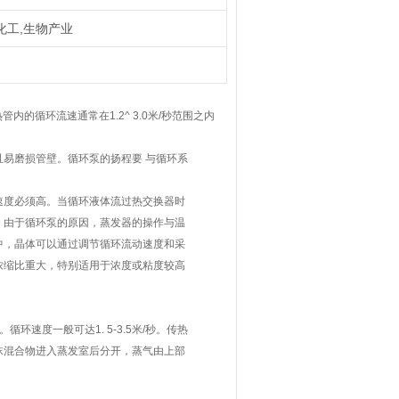
化工,生物产业
内的循环流速通常在1.2^ 3.0米/秒范围之内
易磨损管壁。循环泵的扬程要 与循环系
速度必须高。当循环液体流过热交换器时
。由于循环泵的原因，蒸发器的操作与温
中，晶体可以通过调节循环流动速度和采
浓缩比重大，特别适用于浓度或粘度较高
速度一般可达1. 5-3.5米/秒。传热
沫混合物进入蒸发室后分开，蒸气由上部