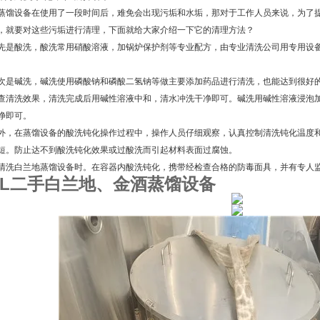
蒸馏设备在使用了一段时间后，难免会出现‌‌污垢和水垢，那对于工作人员来说，为了
，就要对这些污垢进行清理，下面就给大家介绍一下它的清理方法？
酸洗，酸洗常用硝酸溶液，加锅炉保护剂等专业配方，由专业清洗公司用专用设备
碱洗，碱洗使用磷酸钠和磷酸二氢钠等做主要添加药品进行清洗，也能达到很好的
查清洗效果，清洗完成后用碱性溶液中和，清水冲洗干净即可。碱洗用碱性溶液浸泡加
净即可。
在蒸馏设备的酸洗钝化操作过程中，操作人员仔细观察，认真控制清洗钝化温度和
短。防止达不到酸洗钝化效果或过酸洗而引起材料表面过腐蚀。
白兰地蒸馏设备时。在容器内酸洗钝化，携带经检查合格的防毒面具，并有专人
00L二手白兰地、金酒蒸馏设备