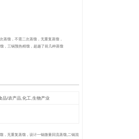
、一次蒸馏，不需二次蒸馏，无重复蒸馏，
提馏，三锅预热精馏，超越了前几种蒸馏
到陈酿酒度。
食品/农产品,化工,生物产业
馏，无重复蒸馏，设计一锅微量回流蒸馏,二锅混