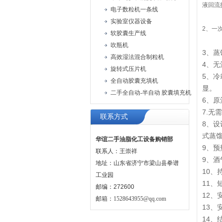
液回流
电子数粒机一条线
实验室仪器设备
2、一
软胶囊生产线
吹瓶机
3、蒸
高效湿法混合制粒机
4、
旋转式压片机
5、
全自动胶囊充填机
二手全自动-半自动 胶囊填充机
6、
7.
联系方式
8、
式蒸
华谊二手油脂化工设备购销部
9、
联系人：王崇祥
9、
地址：山东省济宁市梁山县拳谱
10
工业园
11
邮编：272600
12、
邮箱：
1528643955@qq.com
13、
14