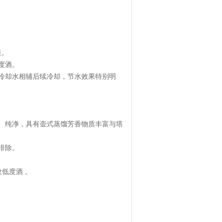
显。
馏损耗低度酒。
冷却水相辅后续冷却，节水效果特别明
、纯净，具有壶式蒸馏芳香物质丰富与塔
排除。
低度酒 。
物质