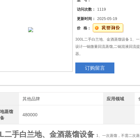
型 号：
访问次数：
1119
机
更新时间：
2025-05-19
动机
价 格：
300L二手白兰地、金酒蒸馏设备 1
器、
设计一锅微量回流蒸馏,二锅混液回流
器。
订购留言
2、一次连续岀酒55--70度，一次达
牌
其他品牌
应用领域
兰地蒸馏
480000
设备
00L二手白兰地、金酒蒸馏设备
1、一次蒸馏，不需二次蒸