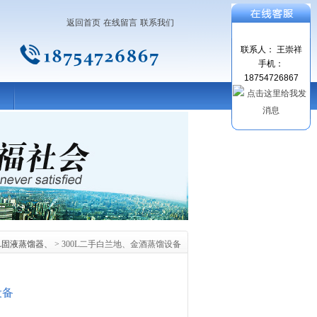
返回首页
在线留言
联系我们
联系人： 王崇祥
手机：
18754726867
5L固液蒸馏器、
> 300L二手白兰地、金酒蒸馏设备
设备