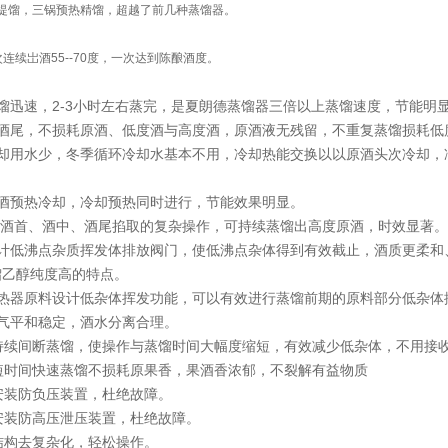
提馏，三锅预热精馏，超越了前几种蒸馏器。
次连续岀酒55--70度，一次达到陈酿酒度。
馏迅速，2-3小时左右蒸完，是夏朗德蒸馏器三倍以上蒸馏速度，节能明
无酒尾，不损耗原酒、低度酒与高度酒，原酒液无残留，不重复蒸
冷却用水少，冬季循环冷却水基本不用，冷却热能交换以以原酒头次冷却，
显。
原酒预热冷却，冷却预热同时进行，节能效果明显。
无需酒首、酒中、酒尾掐取的复杂操作，可持续蒸馏出高度原酒，时效显著。
设计低沸点杂质挥发体排放阀门，使低沸点杂体得到有效截止，酒质更柔和
馏乙醇纯度高的特点。
预热器原料设计低杂体挥发功能，可以有效进行蒸馏前期的原料部分低杂体
酒气平和稳定，酒水分离合理。
、持续间断蒸馏，使操作与蒸馏时间大幅度缩短，有效减少低杂体，不用接收
、短时间快速蒸馏不损耗原果香，果酒香浓郁，不裂解有益
安装防负压装置，杜绝故障。
安装防高压泄压装置，杜绝故障。
、结构去复杂化，轻松操作。