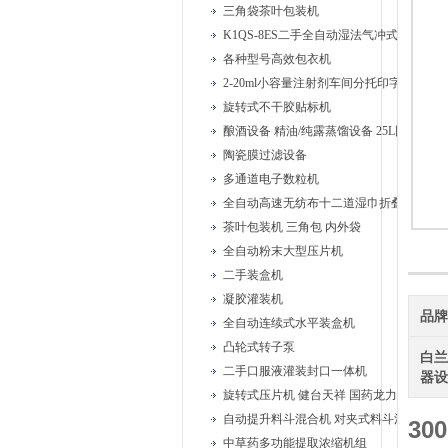
三角袋茶叶包装机
K1QS-8ES二手全自动湿法气冲式胶塞清洗
各种型号高效包衣机
2-20ml小容量注射剂车间分托印字安瓿联
旋转式不干胶贴标机
酿酒设备 精油/纯露蒸馏设备 25L固液蒸馏
陶瓷膜过滤设备
多通道电子数粒机
全自动高速无纺布十二道湿巾折叠机
茶叶包装机 三角包 内外袋
全自动粉末大型压片机
二手装盒机
凝胶灌装机
品
全自动连续式水平装盒机
凸轮式转子泵
白
二手口服液灌装封口一体机
器
旋转式压片机 健台天祥 国药龙力
自动提升料斗混合机 对夹式料斗混合机
3
中草药多功能提取浓缩机组