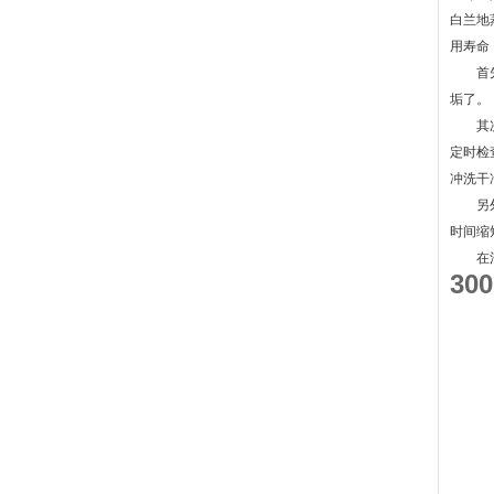
白兰地
用寿命
首先是
垢了。
其次是
定时检
冲洗干
另外，
时间缩
在清洗
3