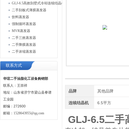
GLJ-6.5高效刮壁式冷却连续结晶机
二手刮板式薄膜蒸发器
饮料蒸发器
强制循环蒸发器
MVR蒸发器
二手三效蒸发器
二手降膜蒸发器
二手浓缩蒸发器
联系方式
华谊二手油脂化工设备购销部
联系人：王崇祥
品牌
其他品牌
地址：山东省济宁市梁山县拳谱
工业园
连续结晶机
6.5平方
邮编：272600
邮箱：
1528643955@qq.com
GLJ-6.5