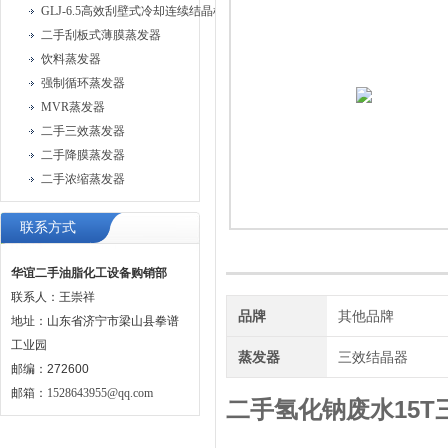
GLJ-6.5高效刮壁式冷却连续结晶机
二手刮板式薄膜蒸发器
饮料蒸发器
强制循环蒸发器
MVR蒸发器
二手三效蒸发器
二手降膜蒸发器
二手浓缩蒸发器
联系方式
华谊二手油脂化工设备购销部
联系人：王崇祥
品牌
其他品牌
地址：山东省济宁市梁山县拳谱
工业园
蒸发器
三效结晶器
邮编：272600
邮箱：
1528643955@qq.com
二手氢化钠废水15