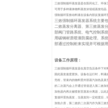
三效强制循环蒸发器是在医药化工、环保
可用于多种液体物料蒸发浓缩或蒸发结晶
强制循环泵推动料液在设备内部反复循环
三效强制循环蒸发器系统主要
二效蒸发分离器、第三效蒸发
部阀门管路系统、电气控制系
用碳钢材质喷漆防腐处理。系
部通过控制柜来实现并可根据
设备工作原理：
三效强制循环蒸发器在真空负压条件下对
因此蒸发速度更快。设备在运行时，
料液
壳程，管束内的物料受外部蒸汽加热
及
真
的二次蒸汽会上升通过管道进入第二效加
加热器内再次被喷射至蒸发分离器，以此
复循环受热蒸发，当蒸发到一定程度后，
加热介质，第二效的二次蒸汽作为第三效