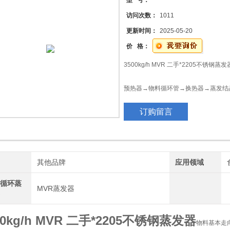
型 号：
访问次数：
1011
更新时间：
2025-05-20
价 格：
3500kg/h MVR 二手*2205不锈
预热器→物料循环管→换热器→蒸发结
订购留言
热源走向为：
二次蒸汽→蒸汽压缩机→主换热器→冷
自动化程度高，24小时实时监控， 时
牌
其他品牌
应用领域
制循环蒸
占地面积小，热效率高
MVR蒸发器
器
五、应用领域
00kg/h MVR 二手*2205不锈钢蒸发器
物料基本走