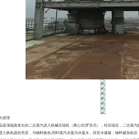
作原理
器顶端蒸发出的二次蒸汽进入机械压缩机（离心式/罗茨式），经压缩后，二次蒸汽
进入换热器的壳层，与物料换热;同时蒸汽冷凝为冷凝水，排至冷凝罐；物料被加热后