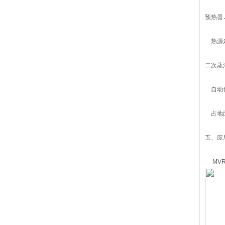
预热器
热源
二次蒸
自动化
占地面
五、应
MVR