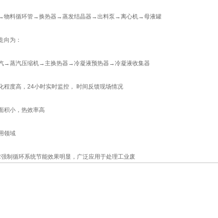
MVR强制循环系统节能效果明显，广
→物料循环管→换热器→蒸发结晶器→出料泵→离心机→母液罐
走向为：
汽→蒸汽压缩机→主换热器→冷凝液预热器→冷凝液收集器
程度高，24小时实时监控， 时间反馈现场情况
积小，热效率高
用领域
强制循环系统节能效果明显，广泛应用于处理工业废