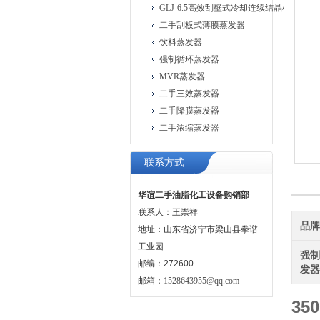
GLJ-6.5高效刮壁式冷却连续结晶机
二手刮板式薄膜蒸发器
饮料蒸发器
强制循环蒸发器
MVR蒸发器
二手三效蒸发器
二手降膜蒸发器
二手浓缩蒸发器
联系方式
华谊二手油脂化工设备购销部
联系人：王崇祥
品
地址：山东省济宁市梁山县拳谱
工业园
强
邮编：272600
发
邮箱：
1528643955@qq.com
35