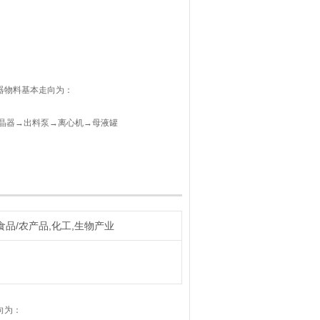
钢蒸发器物料基本走向为：
晶器→出料泵→离心机→母液罐
凝液预热器→冷凝液收集器
间反馈现场情况
食品/农产品,化工,生物产业
向为：