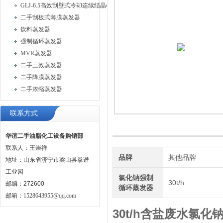
GLJ-6.5高效刮壁式冷却连续结晶机
二手刮板式薄膜蒸发器
饮料蒸发器
强制循环蒸发器
MVR蒸发器
二手三效蒸发器
二手降膜蒸发器
二手浓缩蒸发器
联系方式
华谊二手油脂化工设备购销部
联系人：王崇祥
品牌
其他品牌
地址：山东省济宁市梁山县拳谱
工业园
氯化钠强制
30t/h
邮编：272600
循环蒸发器
邮箱：
1528643955@qq.com
30t/h含盐废水氯