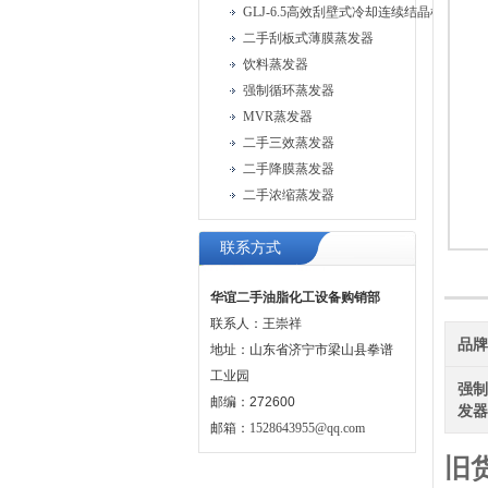
GLJ-6.5高效刮壁式冷却连续结晶机
二手刮板式薄膜蒸发器
饮料蒸发器
强制循环蒸发器
MVR蒸发器
二手三效蒸发器
二手降膜蒸发器
二手浓缩蒸发器
联系方式
华谊二手油脂化工设备购销部
联系人：王崇祥
品
地址：山东省济宁市梁山县拳谱
工业园
强
邮编：272600
发
邮箱：
1528643955@qq.com
旧