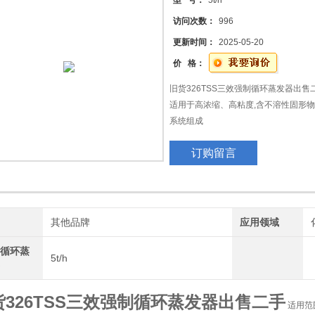
型 号：
5t/h
访问次数：
996
更新时间：
2025-05-20
价 格：
旧货326TSS三效强制循环蒸发器出售
适用于高浓缩、高粘度,含不溶性固形
系统组成
蒸发器、分离器、冷凝器、真空及排水
订购留言
器仪表控制柜及阀门、管路等系统组成
强制循环蒸发器的特点
全套系统设计合理美观、运行稳定、低
浓缩比大，强制循环式，使粘度较大的料
特殊设计经简单操作可实
牌
其他品牌
应用领域
制循环蒸
5t/h
器
货326TSS三效强制循环蒸发器出售二手
适用范