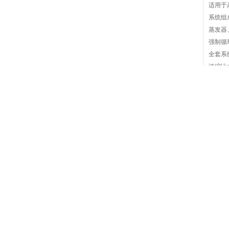
适用于
系统组
蒸发器
强制循
全套系
浓缩比
特殊设