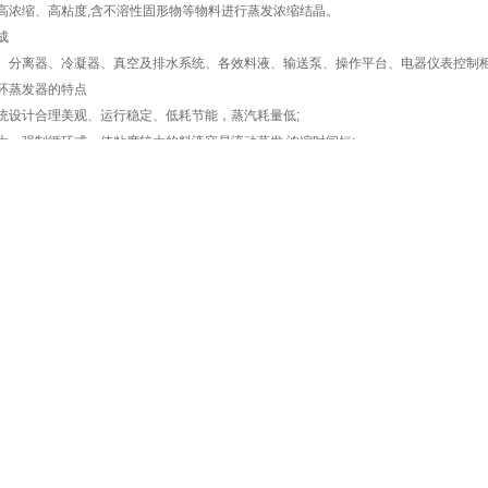
高浓缩、高粘度,含不溶性固形物等物料进行蒸发浓缩结晶。
成
、分离器、冷凝器、真空及排水系统、各效料液、输送泵、操作平台、电器仪表控制
环蒸发器的特点
统设计合理美观、运行稳定、低耗节能，蒸汽耗量低;
大，强制循环式，使粘度较大的料液容易流动蒸发,浓缩时间短;
计经简单操作可实