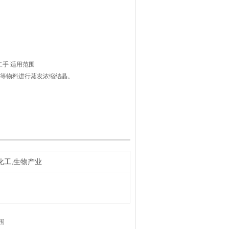
二手 适用范围
物等物料进行蒸发浓缩结晶。
系统、各效料液、输送泵、操作平台、电
。
耗节能，蒸汽耗量低;
液容易流动蒸发,浓缩时间短;
化工,生物产业
围