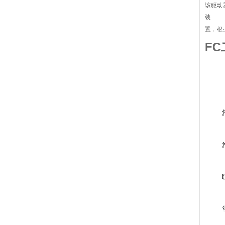
该驱动
装
置，根
F