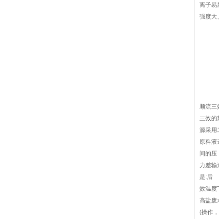
离子易
强度大
顺流三
三效的
源采用
原料液
间的压
力差输
是:后
效温度
高盐废
(操作