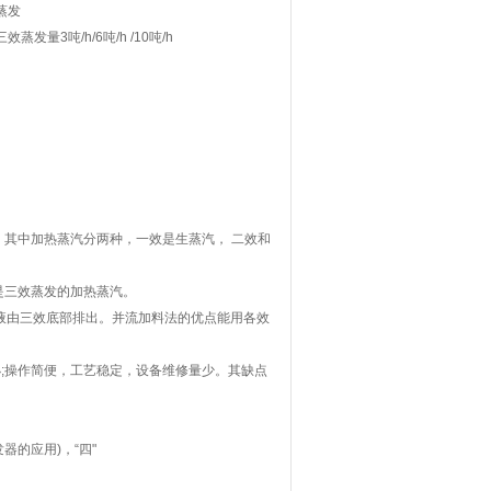
蒸发
3吨/h/6吨/h /10吨/h
其中加热蒸汽分两种，一效是生蒸汽， 二效和
是三效蒸发的加热蒸汽。
成液由三效底部排出。并流加料法的优点能用各效
小;操作简便，工艺稳定，设备维修量少。其缺点
器的应用)，“四"