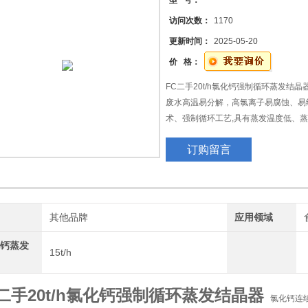
型 号：
访问次数：
1170
更新时间：
2025-05-20
价 格：
FC二手20t/h氯化钙强制循环蒸发
废水高温易分解，高氯离子易腐蚀、易
术、强制循环工艺,具有蒸发温度低、
强度大、能抗结晶、抗盐析、抗结疤，
订购留言
司成功案例:三效蒸发量3吨/h/6吨/h /10
牌
其他品牌
应用领域
化钙蒸发
15t/h
C二手20t/h氯化钙强制循环蒸发结晶器
氯化钙连续