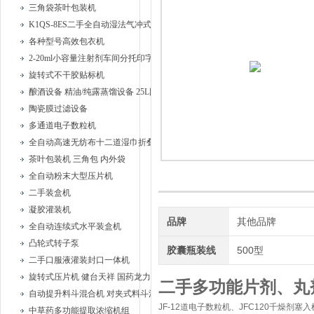
三角袋茶叶包装机
K1QS-8ES二手全自动湿法气冲式胶塞清洗机
各种型号高效包衣机
2-20ml小容量注射剂车间分托印字安瓿联动机
旋转式不干胶贴标机
酿酒设备 精油/纯露蒸馏设备 25L固液蒸馏器、
陶瓷膜过滤设备
多通道电子数粒机
全自动高速无纺布十二道湿巾折叠机
茶叶包装机 三角包 内外袋
全自动粉末大型压片机
二手装盒机
凝胶灌装机
品牌
其他品牌
全自动连续式水平装盒机
凸轮式转子泵
胶囊瓶装线
500型
二手口服液灌装封口一体机
旋转式压片机 健台天祥 国药龙力
二手多功能片剂、丸
自动提升料斗混合机 对夹式料斗混合机
JF-12道电子数粒机、JFC120千燥剂塞入
中草药多功能提取浓缩机组