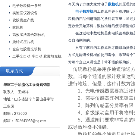
今天为了方便大家对电子
数粒机
的原理的
电子数粒机一条线
电子数粒机
的工作原理并不难理解，
实验室仪器设备
粒机的产品倒进顶部的放料装置里，通过
软胶囊生产线
定数量开始落料，数粒准确后便顺着滑道落
吹瓶机
在这过程中
数粒机
是由电眼监察数粒
高效湿法混合制粒机
会自动剔除的。
旋转式压片机
只有了解它的工作原理才能帮助操作者
全自动胶囊充填机
方式是能增长机械的使用寿命。希望每个
二手全自动-半自动 胶囊填充机
对每个企业来讲也是非常不错的帮助的。
传统数粒机采用多通道输送方
联系方式
数。当每个通道的累计数量达
进行堆垛。但是，这种计数方
华谊二手油脂化工设备购销部
1、光电传感器需要靠近物料
联系人：王崇祥
2、需要传感器阵列来覆盖通
地址：山东省济宁市梁山县拳谱
3、阵列传感器分辨率有限，
工业园
4、多级振动盘用于将物料分
邮编：272600
5、通道闸门要求非常高的响
邮箱：
1528643955@qq.com
或导致堆叠不准确。
数粒机的每个通道只能允许一