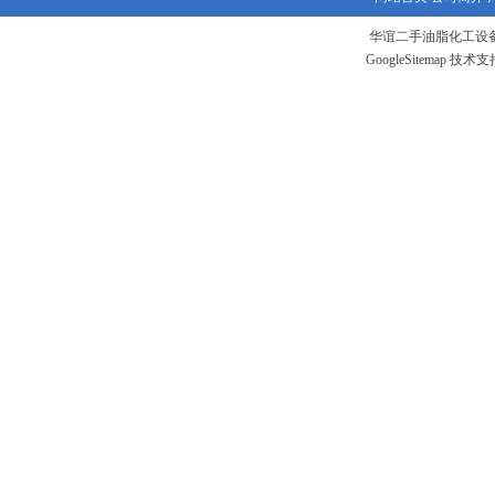
华谊二手油脂化工设备
GoogleSitemap
技术支