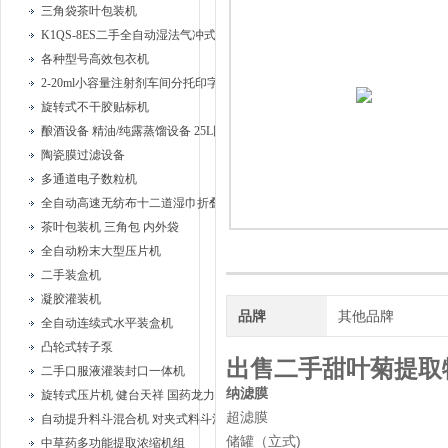
三角袋茶叶包装机
K1QS-8ES二手全自动湿法气冲式胶塞清洗机
各种型号高效包衣机
2-20ml小容量注射剂车间分托印字安瓿联动机
旋转式不干胶贴标机
酿酒设备 精油/纯露蒸馏设备 25L固液蒸馏器、
陶瓷膜过滤设备
多通道电子数粒机
全自动高速无纺布十二道湿巾折叠机
茶叶包装机 三角包 内外袋
全自动粉末大型压片机
二手装盒机
凝胶灌装机
品牌
其他品牌
全自动连续式水平装盒机
凸轮式转子泵
出售二手甜叶菊提取
二手口服液灌装封口一体机
纳滤膜
旋转式压片机 健台天祥 国药龙力
超滤膜
自动提升料斗混合机 对夹式料斗混合机
储罐（立式)
中草药多功能提取浓缩机组