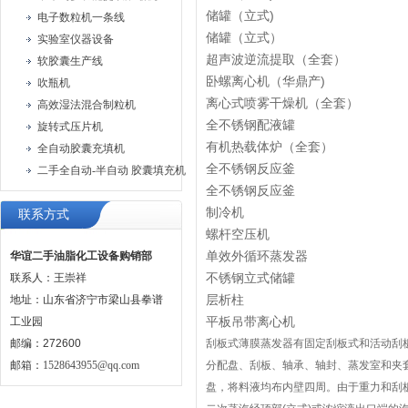
储罐（立式)
电子数粒机一条线
储罐（立式）
实验室仪器设备
超声波逆流提取（全套）
软胶囊生产线
卧螺离心机（华鼎产)
吹瓶机
离心式喷雾干燥机（全套）
高效湿法混合制粒机
全不锈钢配液罐
旋转式压片机
有机热载体炉（全套）
全自动胶囊充填机
全不锈钢反应釜
二手全自动-半自动 胶囊填充机
全不锈钢反应釜
制冷机
联系方式
螺杆空压机
单效外循环蒸发器
华谊二手油脂化工设备购销部
不锈钢立式储罐
联系人：王崇祥
层析柱
地址：山东省济宁市梁山县拳谱
平板吊带离心机
工业园
邮编：272600
刮板式薄膜蒸发器有固定刮板式和活动刮
邮箱：
1528643955@qq.com
分配盘、刮板、轴承、轴封、蒸发室和夹
盘，将料液均布内壁四周。由于重力和刮板