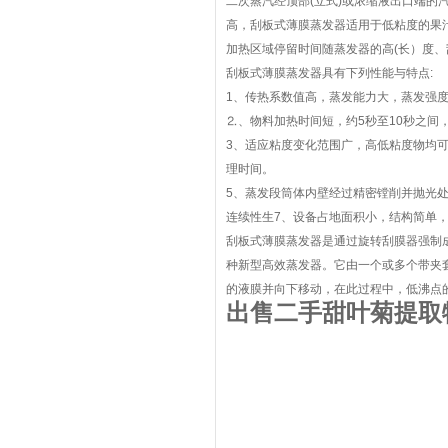
二次蒸汽经顶部(立式)或浓缩液出口端
高，刮板式薄膜蒸发器适用于低粘度的果
加热区域停留时间随蒸发器的高(长）度、
刮板式薄膜蒸发器具有下列性能与特点:
1、传热系数值高，蒸发能力大，蒸发强度可达
⒉、物料加热时间短，约5秒至10秒之
3、适应粘度变化范围广，高低粘度物均可
理时间。
5、蒸发段筒体内壁经过精密镗削并抛光
连续性生7、设备占地面积小，结构简单
刮板式薄膜蒸发器是通过旋转刮膜器强制成
种新型高效蒸发器。它由一个或多个带夹
的液膜并向下移动，在此过程中，低沸点
出售二手甜叶菊提取