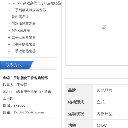
GLJ-6.5高效刮壁式冷却连续结晶机
二手刮板式薄膜蒸发器
饮料蒸发器
强制循环蒸发器
MVR蒸发器
二手三效蒸发器
二手降膜蒸发器
二手浓缩蒸发器
联系方式
华谊二手油脂化工设备购销部
联系人：王崇祥
品牌
其他品牌
地址：山东省济宁市梁山县拳谱
工业园
结构形式
立式
邮编：272600
邮箱：
1528643955@qq.com
运动状况
内循环型
功率
11kW