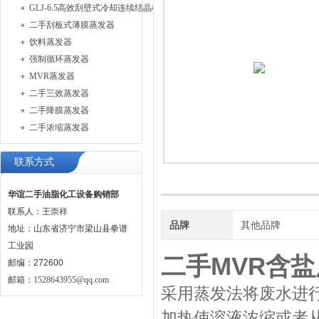
GLJ-6.5高效刮壁式冷却连续结晶机
二手刮板式薄膜蒸发器
饮料蒸发器
强制循环蒸发器
MVR蒸发器
二手三效蒸发器
二手降膜蒸发器
二手浓缩蒸发器
联系方式
华谊二手油脂化工设备购销部
联系人：王崇祥
品牌
其他品牌
地址：山东省济宁市梁山县拳谱
工业园
二手MVR含
邮编：272600
邮箱：
1528643955@qq.com
采用蒸发法将废水进
加热使溶液浓缩或者