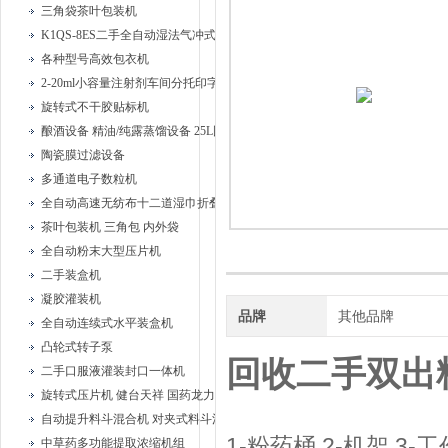
三角袋茶叶包装机
K1QS-8ES二手全自动湿法气冲式胶塞清洗机
各种型号高效包衣机
2-20ml小容量注射剂车间分托印字安瓿联动机
旋转式不干胶贴标机
酿酒设备 精油/纯露蒸馏设备 25L固液蒸馏器、
陶瓷膜过滤设备
多通道电子数粒机
全自动高速无纺布十二道湿巾折叠机
茶叶包装机 三角包 内外袋
全自动粉末大型压片机
二手装盒机
凝胶灌装机
品牌
其他品牌
全自动连续式水平装盒机
凸轮式转子泵
回收二手双出
二手口服液灌装封口一体机
旋转式压片机 健台天祥 国药龙力
自动提升料斗混合机 对夹式料斗混合机
1-粉药桶 2-机架 3-
中草药多功能提取浓缩机组