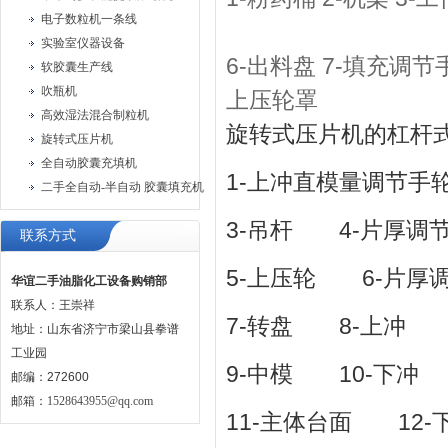
电子数粒机一条线
实验室仪器设备
6-出料盘 7-填充调节手
软胶囊生产线
吹瓶机
上压轮罩
高效湿法混合制粒机
旋转式压片机的杠杆
旋转式压片机
全自动胶囊充填机
1-上冲直模量调节手
二手全自动-半自动 胶囊填充机
3-吊杆 4-片厚调
联系方式
5-上压轮 6-片厚
华谊二手油脂化工设备购销部
联系人：王崇祥
7-转盘 8-上冲
地址：山东省济宁市梁山县拳谱
工业园
9-中模 10-下冲
邮编：272600
邮箱：
1528643955@qq.com
11-主体台面 12-